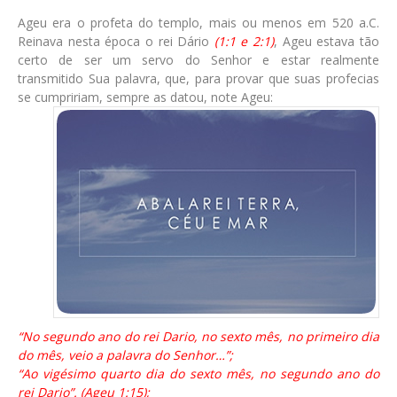
Ageu era o profeta do templo, mais ou menos em 520 a.C.
Reinava nesta época o rei Dário
(1:1 e 2:1)
, Ageu estava tão
certo de ser um servo do Senhor e estar realmente
transmitido Sua palavra, que, para provar que suas profecias
se cumpririam, sempre as datou, note Ageu:
“No segundo ano do rei Dario, no sexto mês, no primeiro dia
do mês, veio a palavra do Senhor…”;
“Ao vigésimo quarto dia do sexto mês, no segundo ano do
rei Dario”. (Ageu 1:15);