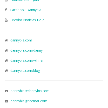
Facebook Dannybia
Tricolor Notícias Hoje
dannybia.com
dannybia.com/danny
dannybia.com/winner
dannybia.com/blog
dannybia@dannybia.com
dannybia@hotmail.com