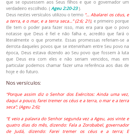
que se opusessem aos Seus filhos e que o governador um
verdadeiro escolhido. (
Ageu 2:20-23
).
Deus nestes versículos utilizou o termo
“… Abalarei os céus, e
a terra, e o mar, e a terra seca…” (2:6; 21)
, e primeiro porque
Ele tem o poder para fazer isso, mas era para que o povo
notasse que Deus é fiel e não falha e, acredito que fará o
literalmente o que promete. Essas promessas referiam-se a
derrota daqueles povos que se intervinham entre Seu povo na
época, Deus estava dizendo ao Seu povo que fossem à luta
que Deus era com eles e não seriam vencidos, mas em
particular podemos chamar fazer uma referência aos dias de
hoje e do futuro.
Nos versículos:
“Porque assim diz o Senhor dos Exércitos: Ainda uma vez,
daqui a pouco, farei tremer os céus e a terra, o mar e a terra
seca”; (Ageu 2:6);
“E veio a palavra do Senhor segunda vez a Ageu, aos vinte e
quatro dias do mês, dizendo: Fala a Zorobabel, governador
de Judá, dizendo: Farei tremer os céus e a terra; E