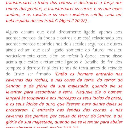
transtornarei o trono dos reinos, e destruirei a força dos
reinos dos gentios; e transtornarei os carros e os que neles
andam; e os cavalos e os seus cavaleiros cairão, cada um
pela espada do seu irmão”. (Ageu 2:20-22)…
Alguns acham que está diretamente ligado apenas aos
acontecimentos da época e outros que está relacionado aos
acontecimentos ocorridos nos dois séculos seguintes e outros
ainda acham que está ligado somente ao futuro, mas eu
particularmente creio, além se referir à época, como disse
acima que estão diretamente ligados à Batalha do fim dos
tempos; a derrota final dos reinos da terra antes do reinado
de Cristo ser firmado
“Então os homens entrarão nas
cavernas das rochas, e nas covas da terra, do terror do
Senhor, e da glória da sua majestade, quando ele se
levantar para assombrar a terra. Naquele dia o homem
lançará às toupeiras e aos morcegos os seus ídolos de prata,
e os seus ídolos de ouro, que fizeram para diante deles se
prostrarem. E entrarão nas fendas das rochas, e nas
cavernas das penhas, por causa do terror do Senhor, e da
glória da sua majestade, quando ele se levantar para abalar
terrivelmente a terra”. (Isaías 2:19-21).