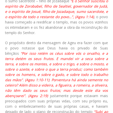
o sumo sacerdote – filho de Jozadaque
“E o Senhor suscitou o
espírito de Zorobabel, filho de Sealtiel, governador de Judá,
e o espírito de Josué, filho de Jozadaque, sumo sacerdote, e
o espírito de todo o restante do povo…”, (Ageu 1:14)
, o povo
havia começado a reedificar o templo, mas os povos vizinhos
os intimidaram e os fez abandonar a obra da reconstrução do
templo do Senhor.
O propósito direto da mensagem de Ageu era fazer com que
o povo notasse que Deus havia os privado de Suas
bênçãos
“Por isso retém os céus sobre vós o orvalho, e a
terra detém os seus frutos. E mandei vir a seca sobre a
terra, e sobre os montes, e sobre o trigo, e sobre o mosto, e
sobre o azeite, e sobre o que a terra produz; como também
sobre os homens, e sobre o gado, e sobre todo o trabalho
das mãos”. (Ageu 1:10-11)
;
Porventura há ainda semente no
celeiro? Além disso a videira, a figueira, a romeira, a oliveira,
não têm dado os seus frutos; mas desde este dia vos
abençoarei”. (Ageu 2:19)
justamente porque estavam mais
preocupados com suas próprias vidas, com seu próprio eu,
com o embelezamento de suas próprias casas, e haviam
deixado de lado o plano de reconstrução do templo
“Subi ao