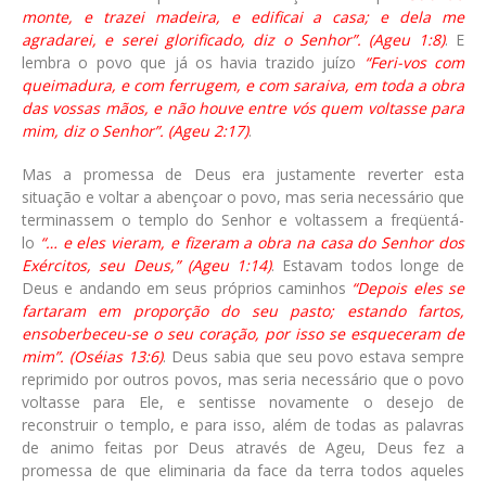
monte, e trazei madeira, e edificai a casa; e dela me
agradarei, e serei glorificado, diz o Senhor”. (Ageu 1:8)
. E
lembra o povo que já os havia trazido juízo
“Feri-vos com
queimadura, e com ferrugem, e com saraiva, em toda a obra
das vossas mãos, e não houve entre vós quem voltasse para
mim, diz o Senhor”. (Ageu 2:17)
.
Mas a promessa de Deus era justamente reverter esta
situação e voltar a abençoar o povo, mas seria necessário que
terminassem o templo do Senhor e voltassem a freqüentá-
lo
“… e eles vieram, e fizeram a obra na casa do Senhor dos
Exércitos, seu Deus,” (Ageu 1:14)
. Estavam todos longe de
Deus e andando em seus próprios caminhos
“Depois eles se
fartaram em proporção do seu pasto; estando fartos,
ensoberbeceu-se o seu coração, por isso se esqueceram de
mim”. (Oséias 13:6)
. Deus sabia que seu povo estava sempre
reprimido por outros povos, mas seria necessário que o povo
voltasse para Ele, e sentisse novamente o desejo de
reconstruir o templo, e para isso, além de todas as palavras
de animo feitas por Deus através de Ageu, Deus fez a
promessa de que eliminaria da face da terra todos aqueles