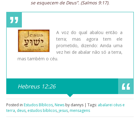
se esquecem de Deus”. (Salmos 9:17).
A voz do qual abalou então a
terra; mas agora tem ele
prometido, dizendo: Ainda uma
vez hei de abalar não só a terra,
mas também o céu.
Hebreus 12:26
Posted in
Estudos Bíblicos
,
News
by dannys | Tags:
abalarei céus e
terra
,
deus
,
estudos bíblicos
,
jesus
,
mensagens