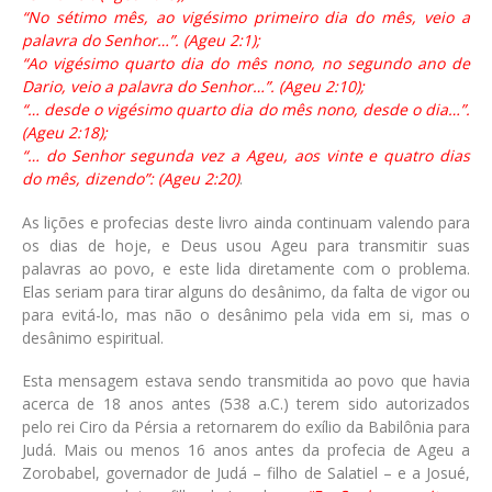
“No sétimo mês, ao vigésimo primeiro dia do mês, veio a
palavra do Senhor…”. (Ageu 2:1);
“Ao vigésimo quarto dia do mês nono, no segundo ano de
Dario, veio a palavra do Senhor…”. (Ageu 2:10);
“… desde o vigésimo quarto dia do mês nono, desde o dia…”.
(Ageu 2:18);
“… do Senhor segunda vez a Ageu, aos vinte e quatro dias
do mês, dizendo”: (Ageu 2:20)
.
As lições e profecias deste livro ainda continuam valendo para
os dias de hoje, e Deus usou Ageu para transmitir suas
palavras ao povo, e este lida diretamente com o problema.
Elas seriam para tirar alguns do desânimo, da falta de vigor ou
para evitá-lo, mas não o desânimo pela vida em si, mas o
desânimo espiritual.
Esta mensagem estava sendo transmitida ao povo que havia
acerca de 18 anos antes (538 a.C.) terem sido autorizados
pelo rei Ciro da Pérsia a retornarem do exílio da Babilônia para
Judá. Mais ou menos 16 anos antes da profecia de Ageu a
Zorobabel, governador de Judá – filho de Salatiel – e a Josué,