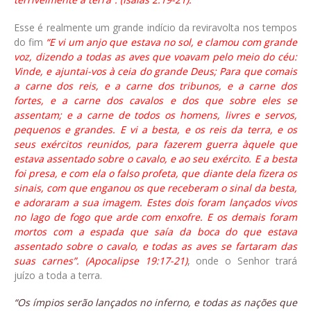
Esse é realmente um grande indício da reviravolta nos tempos
do fim
“E vi um anjo que estava no sol, e clamou com grande
voz, dizendo a todas as aves que voavam pelo meio do céu:
Vinde, e ajuntai-vos à ceia do grande Deus; Para que comais
a carne dos reis, e a carne dos tribunos, e a carne dos
fortes, e a carne dos cavalos e dos que sobre eles se
assentam; e a carne de todos os homens, livres e servos,
pequenos e grandes. E vi a besta, e os reis da terra, e os
seus exércitos reunidos, para fazerem guerra àquele que
estava assentado sobre o cavalo, e ao seu exército. E a besta
foi presa, e com ela o falso profeta, que diante dela fizera os
sinais, com que enganou os que receberam o sinal da besta,
e adoraram a sua imagem. Estes dois foram lançados vivos
no lago de fogo que arde com enxofre. E os demais foram
mortos com a espada que saía da boca do que estava
assentado sobre o cavalo, e todas as aves se fartaram das
suas carnes”. (Apocalipse 19:17-21)
, onde o Senhor trará
juízo a toda a terra.
“Os ímpios serão lançados no inferno, e todas as nações que