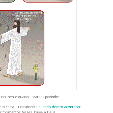
cipalmente quando orardes pedindo!
hora certa… Exatamente
quando devem acontecer
!
r momentos felizes, louve a Deus,