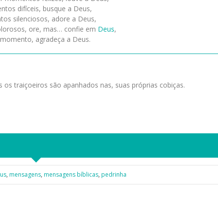
tos difíceis, busque a Deus,
s silenciosos, adore a Deus,
orosos, ore, mas… confie em
Deus
,
momento, agradeça a Deus.
as os traiçoeiros são apanhados nas, suas próprias cobiças.
sus
,
mensagens
,
mensagens bíblicas
,
pedrinha