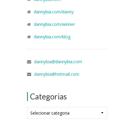
dannybia.com/danny
dannybia.com/winner
dannybia.com/blog
dannybia@dannybia.com
dannybia@hotmail.com
Categorias
Categorias