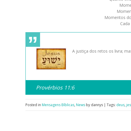
Momen
Momento
Momentos dol
Cada 
A justiça dos retos os livra; m
Provérbios 11:6
Posted in
Mensagens Bíblicas
,
News
by dannys | Tags:
deus
,
je