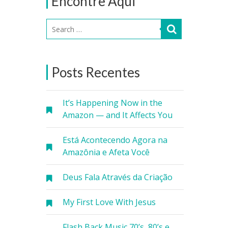
Encontre Aqui
Posts Recentes
It’s Happening Now in the
Amazon — and It Affects You
Está Acontecendo Agora na
Amazônia e Afeta Você
Deus Fala Através da Criação
My First Love With Jesus
Flash Back Music 70’s, 80’s e