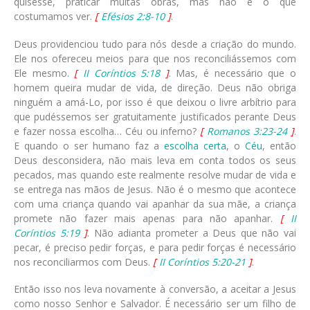
quisesse, praticar muitas obras, mas não é o que
costumamos ver.
[
Efésios 2:8-10
]
.
Deus providenciou tudo para nós desde a criação do mundo.
Ele nos ofereceu meios para que nos reconciliássemos com
Ele mesmo.
[
II Coríntios 5:18
]
. Mas, é necessário que o
homem queira mudar de vida, de direção. Deus não obriga
ninguém a amá-Lo, por isso é que deixou o livre arbítrio para
que pudéssemos ser gratuitamente justificados perante Deus
e fazer nossa escolha… Céu ou inferno?
[
Romanos 3:23-24
]
.
E quando o ser humano faz a
escolha certa
, o
Céu
, então
Deus desconsidera, não mais leva em conta todos os seus
pecados, mas quando este realmente resolve mudar de vida e
se entrega nas mãos de Jesus. Não é o mesmo que acontece
com uma criança quando vai apanhar da sua mãe, a criança
promete não fazer mais apenas para não apanhar.
[
II
Coríntios 5:19
]
. Não adianta prometer a Deus que não vai
pecar, é preciso pedir forças, e para pedir forças é necessário
nos reconciliarmos com Deus.
[
II Coríntios 5:20-21
]
.
Então isso nos leva novamente à conversão, a aceitar a Jesus
como nosso Senhor e Salvador. É necessário ser um filho de