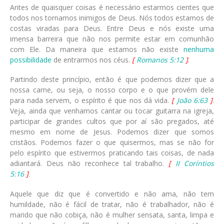
Antes de quaisquer coisas é necessário estarmos cientes que
todos nos tornamos inimigos de Deus. Nós todos estamos de
costas viradas para Deus. Entre Deus e nós existe uma
imensa barreira que não nos permite estar em comunhão
com Ele. Da maneira que estamos não existe
nenhuma
possibilidade
de entrarmos nos céus.
[
Romanos 5:12
]
.
Partindo deste princípio, então é que podemos dizer que a
nossa carne, ou seja, o nosso corpo e o que provém dele
para nada servem, o espírito é que nos dá vida.
[
João 6:63
]
.
Veja, ainda que venhamos cantar ou tocar guitarra na igreja,
participar de grandes cultos que por aí são pregados, até
mesmo em nome de Jesus. Podemos dizer que somos
cristãos. Podemos fazer o que quisermos, mas se não for
pelo espírito que estivermos praticando tais coisas, de nada
adiantará. Deus não reconhece tal trabalho.
[
II Coríntios
5:16
]
.
Aquele que diz que é convertido e não ama, não tem
humildade, não é fácil de tratar, não é trabalhador, não é
marido que não cobiça, não é mulher sensata, santa, limpa e