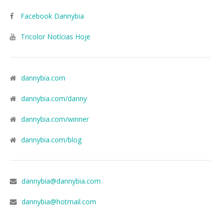
Facebook Dannybia
Tricolor Notícias Hoje
dannybia.com
dannybia.com/danny
dannybia.com/winner
dannybia.com/blog
dannybia@dannybia.com
dannybia@hotmail.com