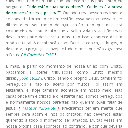
cuidadosa, não é um filho que obedece a seus pais, então eu
pergunto:
“Onde estão suas boas obras?” “Onde está a prova
de conversão desta pessoa?”
. Quando uma pessoa realmente
se converte tornando-se um cristão, essa pessoa passa a ser
diferente no seu modo de agir, então tudo que nela era
costumeiro passou. Aquilo que a velha vida trazia não mais
deve fazer parte dessa vida, mas tudo isso acontece de um
modo natural. A desatenção com Deus, a cobiça, as brigas, o
desamor, a preguiça, a inveja e tudo o mais que não agradava
a Deus.
[
II Coríntios 5:17
]
.
E mais, a partir do momento de nossa união com Cristo,
passamos a sofrer tribulações como Cristo mesmo
disse:
[
João 16:33
]
. Cristo, sendo o próprio Deus, também foi
perseguido e não foi aceito por muitos; Foi assim em
Nazareth, e, hoje também acontece em nosso meio. Nas
casas onde um é cristão e o restante não, somos perseguidos
e normalmente nossos parentes não querem ouvir falar de
Jesus.
[
Mateus 13:54-58
]
. Precisamos ter em mente que
sempre será assim e, nós os cristãos, não devemos estar
querendo a todo o momento ser amados. Muitas vezes em
nossa própria casa acontece ao contrário, e por que deveria