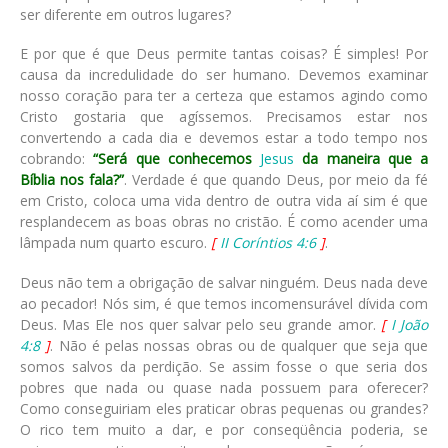
ser diferente em outros lugares?
E por que é que Deus permite tantas coisas? É simples! Por
causa da incredulidade do ser humano. Devemos examinar
nosso coração para ter a certeza que estamos agindo como
Cristo gostaria que agíssemos. Precisamos estar nos
convertendo a cada dia e devemos estar a todo tempo nos
cobrando:
“Será que conhecemos
Jesus
da maneira que a
Bíblia nos fala?”
. Verdade é que quando Deus, por meio da fé
em Cristo, coloca uma vida dentro de outra vida aí sim é que
resplandecem as boas obras no cristão. É como acender uma
lâmpada num quarto escuro.
[
II Coríntios 4:6
]
.
Deus não tem a obrigação de salvar ninguém. Deus nada deve
ao pecador! Nós sim, é que temos incomensurável dívida com
Deus. Mas Ele nos quer salvar pelo seu grande amor.
[
I João
4:8
]
. Não é pelas nossas obras ou de qualquer que seja que
somos salvos da perdição. Se assim fosse o que seria dos
pobres que nada ou quase nada possuem para oferecer?
Como conseguiriam eles praticar obras pequenas ou grandes?
O rico tem muito a dar, e por conseqüência poderia, se