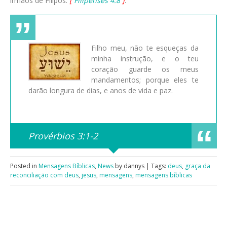
irmãos de Filipos.
[
Filipenses 4:8
]
.
Filho meu, não te esqueças da
minha instrução, e o teu
coração guarde os meus
mandamentos; porque eles te
darão longura de dias, e anos de vida e paz.
Provérbios 3:1-2
Posted in
Mensagens Bíblicas
,
News
by dannys | Tags:
deus
,
graça da
reconciliação com deus
,
jesus
,
mensagens
,
mensagens bíblicas