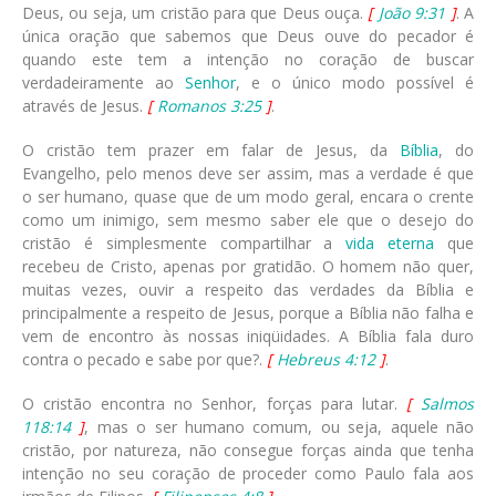
Deus, ou seja, um cristão para que Deus ouça.
[
João 9:31
]
. A
única oração que sabemos que Deus ouve do pecador é
quando este tem a intenção no coração de buscar
verdadeiramente ao
Senhor
, e o único modo possível é
através de Jesus.
[
Romanos 3:25
]
.
O cristão tem prazer em falar de Jesus, da
Bíblia
, do
Evangelho, pelo menos deve ser assim, mas a verdade é que
o ser humano, quase que de um modo geral, encara o crente
como um inimigo, sem mesmo saber ele que o desejo do
cristão é simplesmente compartilhar a
vida eterna
que
recebeu de Cristo, apenas por gratidão. O homem não quer,
muitas vezes, ouvir a respeito das verdades da Bíblia e
principalmente a respeito de Jesus, porque a Bíblia não falha e
vem de encontro às nossas iniqüidades. A Bíblia fala duro
contra o pecado e sabe por que?.
[
Hebreus 4:12
]
.
O cristão encontra no Senhor, forças para lutar.
[
Salmos
118:14
]
, mas o ser humano comum, ou seja, aquele não
cristão, por natureza, não consegue forças ainda que tenha
intenção no seu coração de proceder como Paulo fala aos