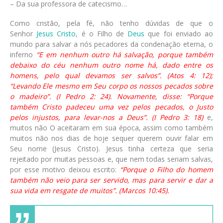
– Da sua professora de catecismo…
Como cristão, pela fé, não tenho dúvidas de que o
Senhor
Jesus Cristo
, é o Filho de
Deus
que foi enviado ao
mundo para salvar a nós pecadores da condenação eterna, o
inferno
“E em nenhum outro há salvação, porque também
debaixo do céu nenhum outro nome há, dado entre os
homens, pelo qual devamos ser salvos”. (Atos 4: 12);
“Levando Ele mesmo em Seu corpo os nossos pecados sobre
o madeiro”. (I Pedro 2: 24). Novamente, disse: “Porque
também Cristo padeceu uma vez pelos pecados, o Justo
pelos injustos, para levar-nos a Deus”. (I Pedro 3: 18)
e,
muitos não O aceitaram em sua época, assim como também
muitos não nos dias de hoje sequer querem ouvir falar em
Seu nome (Jesus Cristo). Jesus tinha certeza que seria
rejeitado por muitas pessoas e, que nem todas seriam salvas,
por esse motivo deixou escrito:
“Porque o Filho do homem
também não veio para ser servido, mas para servir e dar a
sua vida em resgate de muitos”. (Marcos 10:45).