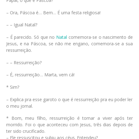
Papai, o que é Páscoa?
– Ora, Páscoa é… Bem… É uma festa religiosa!
– – Igual Natal?
– É parecido. Só que no
Natal
comemora-se o nascimento de
Jesus, e na Páscoa, se não me engano, comemora-se a sua
ressurreição.
– – Ressurreição?
– É, ressurreição… Marta, vem cá!
* Sim?
– Explica pra esse garoto o que é ressurreição pra eu poder ler
o meu jornal.
* Bom, meu filho, ressurreição é tornar a viver após ter
morrido. Foi o que aconteceu com Jesus, três dias depois de
ter sido crucificado.
– Ele ressuscitou e subiu aos céus. Entendeu?