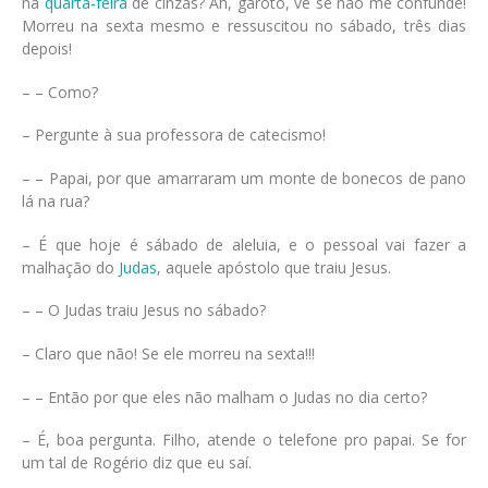
na
quarta-feira
de cinzas? Ah, garoto, vê se não me confunde!
Morreu na sexta mesmo e ressuscitou no sábado, três dias
depois!
– – Como?
– Pergunte à sua professora de catecismo!
– – Papai, por que amarraram um monte de bonecos de pano
lá na rua?
– É que hoje é sábado de aleluia, e o pessoal vai fazer a
malhação do
Judas
, aquele apóstolo que traiu Jesus.
– – O Judas traiu Jesus no sábado?
– Claro que não! Se ele morreu na sexta!!!
– – Então por que eles não malham o Judas no dia certo?
– É, boa pergunta. Filho, atende o telefone pro papai. Se for
um tal de Rogério diz que eu saí.