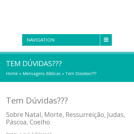
NAVIGATION
TEM DÚVIDAS???
Home
»
Mensagens Bíblicas
»
Tem Dúvidas???
Tem Dúvidas???
Sobre Natal, Morte, Ressurreição, Judas,
Páscoa, Coelho