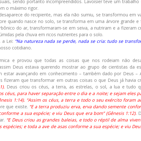
uais, sendo portanto incompreendidos. Lavoisier teve um trabalho 
om o máximo rigor.
esaparece do recipiente, mas ela não sumiu, se transformou em va
ore quando nasce no solo, se transforma em uma árvore grande e 
bônico do ar, transformaram-se em seiva, a nutriram e a fizeram cr
midas pela chuva em ricos nutrientes para o solo.
 a Lei:
“Na natureza nada se perde, nada se cria: tudo se transf
osso cotidiano.
ímica e provou que todas as coisas que nos rodeiam não des
ssim Deus estava querendo mostrar ao grupo de cientistas da es
sem estar avançando em conhecimento – também dado por Deus – 
s fizeram que transformar em outras coisas o que Deus já havia c
1).
Deus criou os céus, a terra, as estrelas, o sol, a lua e tudo 
 céus, para haver separação entre o dia e a noite; e sejam eles pa
esis 1:14). “Assim os céus, a terra e todo o seu exército foram a
ore que existe.
“E a terra produziu erva, erva dando semente confo
 conforme a sua espécie; e viu Deus que era bom” (Gênesis 1:12).
D
ar.
“E Deus criou as grandes baleias, e todo o réptil de alma viven
spécies; e toda a ave de asas conforme a sua espécie; e viu Deu