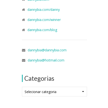
dannybia.com/danny
dannybia.com/winner
dannybia.com/blog
dannybia@dannybia.com
dannybia@hotmail.com
Categorias
Categorias