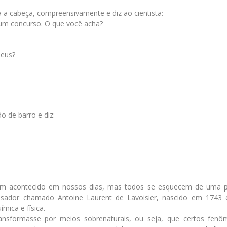
a a cabeça, compreensivamente e diz ao cientista:
um concurso. O que você acha?
Deus?
 de barro e diz:
 tem acontecido em nossos dias, mas todos se esquecem de uma 
ador chamado Antoine Laurent de Lavoisier, nascido em 1743 
mica e física.
nsformasse por meios sobrenaturais, ou seja, que certos fen