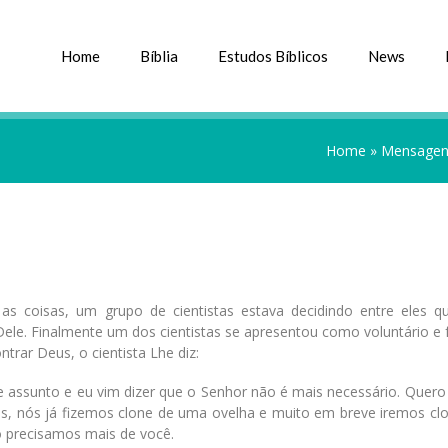
Home
Bíblia
Estudos Bíblicos
News
Home
»
Mensagens
coisas, um grupo de cientistas estava decidindo entre eles qua
le. Finalmente um dos cientistas se apresentou como voluntário e f
rar Deus, o cientista Lhe diz:
ssunto e eu vim dizer que o Senhor não é mais necessário. Quero 
as, nós já fizemos clone de uma ovelha e muito em breve iremos clo
 precisamos mais de você.