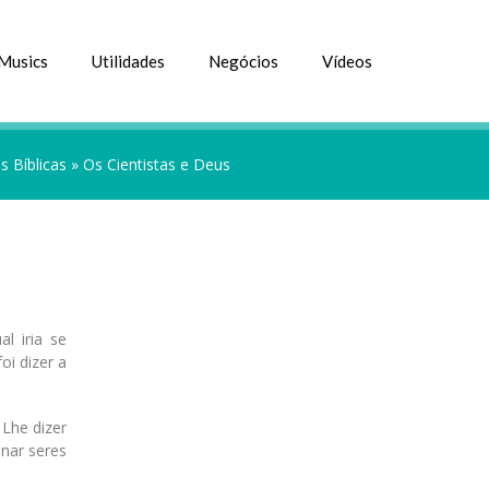
Musics
Utilidades
Negócios
Vídeos
 Bíblicas
»
Os Cientistas e Deus
l iria se
oi dizer a
Lhe dizer
nar seres