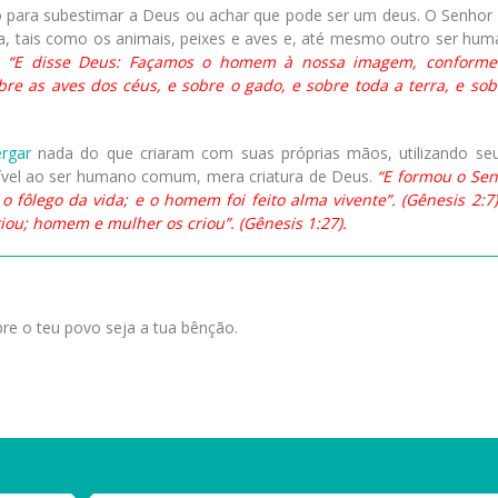
 para subestimar a Deus ou achar que pode ser um deus. O Senhor 
a, tais como os animais, peixes e aves e, até mesmo outro ser hum
.
“E disse Deus: Façamos o homem à nossa imagem, conforme
e as aves dos céus, e sobre o gado, e sobre toda a terra, e sob
rgar
nada do que criaram com suas próprias mãos, utilizando seu
sível ao ser humano comum, mera criatura de Deus.
“E formou o Se
fôlego da vida; e o homem foi feito alma vivente”. (Gênesis 2:7).
u; homem e mulher os criou”. (Gênesis 1:27).
re o teu povo seja a tua bênção.