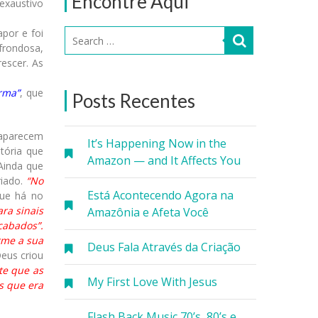
Encontre Aqui
exaustivo
por e foi
frondosa,
escer. As
orma”
, que
Posts Recentes
aparecem
It’s Happening Now in the
tória que
Amazon — and It Affects You
Ainda que
riado.
“No
Está Acontecendo Agora na
que há no
ra sinais
Amazônia e Afeta Você
cabados”.
rme a sua
Deus Fala Através da Criação
eus criou
te que as
My First Love With Jesus
s que era
Flash Back Music 70’s, 80’s e