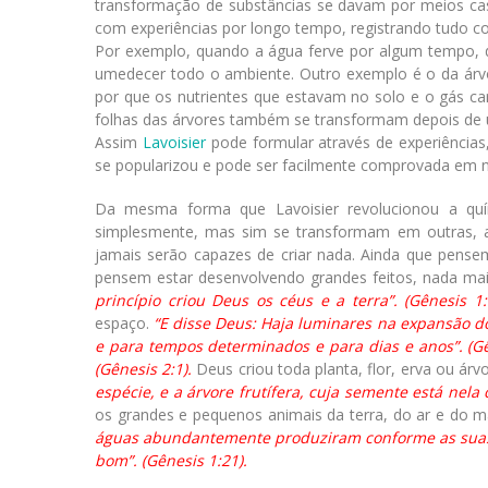
transformação de substâncias se davam por meios cas
com experiências por longo tempo, registrando tudo c
Por exemplo, quando a água ferve por algum tempo, d
umedecer todo o ambiente. Outro exemplo é o da árv
por que os nutrientes que estavam no solo e o gás car
folhas das árvores também se transformam depois de ú
Assim
Lavoisier
pode formular através de experiências,
se popularizou e pode ser facilmente comprovada em n
Da mesma forma que Lavoisier revolucionou a qu
simplesmente, mas sim se transformam em outras, a
jamais serão capazes de criar nada. Ainda que pen
pensem estar desenvolvendo grandes feitos, nada mai
princípio criou Deus os céus e a terra”. (Gênesis 1:
espaço.
“E disse Deus: Haja luminares na expansão dos
e para tempos determinados e para dias e anos”. (Gên
(Gênesis 2:1).
Deus criou toda planta, flor, erva ou árv
espécie, e a árvore frutífera, cuja semente está nela
os grandes e pequenos animais da terra, do ar e do m
águas abundantemente produziram conforme as suas e
bom”. (Gênesis 1:21).