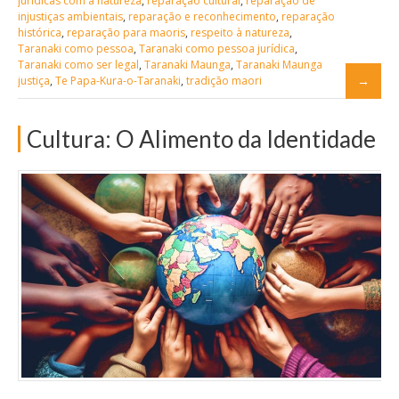
jurídicas com a natureza
,
reparação cultural
,
reparação de
injustiças ambientais
,
reparação e reconhecimento
,
reparação
histórica
,
reparação para maoris
,
respeito à natureza
,
Taranaki como pessoa
,
Taranaki como pessoa jurídica
,
Taranaki como ser legal
,
Taranaki Maunga
,
Taranaki Maunga
justiça
,
Te Papa-Kura-o-Taranaki
,
tradição maori
Cultura: O Alimento da Identidade