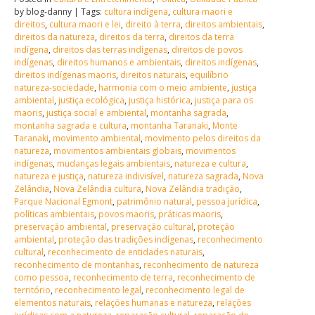
by blog-danny | Tags:
cultura indígena
,
cultura maori e
direitos
,
cultura maori e lei
,
direito à terra
,
direitos ambientais
,
direitos da natureza
,
direitos da terra
,
direitos da terra
indígena
,
direitos das terras indígenas
,
direitos de povos
indígenas
,
direitos humanos e ambientais
,
direitos indígenas
,
direitos indígenas maoris
,
direitos naturais
,
equilíbrio
natureza-sociedade
,
harmonia com o meio ambiente
,
justiça
ambiental
,
justiça ecológica
,
justiça histórica
,
justiça para os
maoris
,
justiça social e ambiental
,
montanha sagrada
,
montanha sagrada e cultura
,
montanha Taranaki
,
Monte
Taranaki
,
movimento ambiental
,
movimento pelos direitos da
natureza
,
movimentos ambientais globais
,
movimentos
indígenas
,
mudanças legais ambientais
,
natureza e cultura
,
natureza e justiça
,
natureza indivisível
,
natureza sagrada
,
Nova
Zelândia
,
Nova Zelândia cultura
,
Nova Zelândia tradição
,
Parque Nacional Egmont
,
patrimônio natural
,
pessoa jurídica
,
políticas ambientais
,
povos maoris
,
práticas maoris
,
preservação ambiental
,
preservação cultural
,
proteção
ambiental
,
proteção das tradições indígenas
,
reconhecimento
cultural
,
reconhecimento de entidades naturais
,
reconhecimento de montanhas
,
reconhecimento de natureza
como pessoa
,
reconhecimento de terra
,
reconhecimento de
território
,
reconhecimento legal
,
reconhecimento legal de
elementos naturais
,
relações humanas e natureza
,
relações