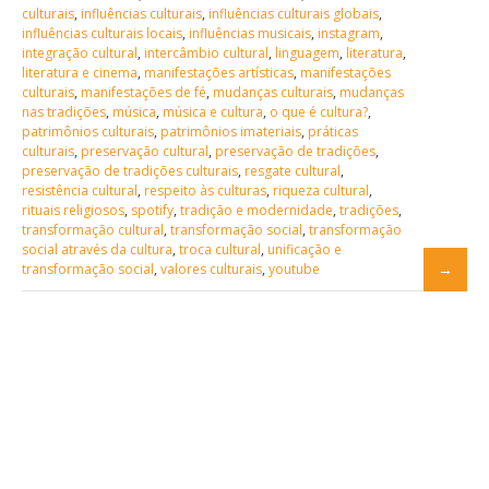
culturais
,
influências culturais
,
influências culturais globais
,
influências culturais locais
,
influências musicais
,
instagram
,
integração cultural
,
intercâmbio cultural
,
linguagem
,
literatura
,
literatura e cinema
,
manifestações artísticas
,
manifestações
culturais
,
manifestações de fé
,
mudanças culturais
,
mudanças
nas tradições
,
música
,
música e cultura
,
o que é cultura?
,
patrimônios culturais
,
patrimônios imateriais
,
práticas
culturais
,
preservação cultural
,
preservação de tradições
,
preservação de tradições culturais
,
resgate cultural
,
resistência cultural
,
respeito às culturas
,
riqueza cultural
,
rituais religiosos
,
spotify
,
tradição e modernidade
,
tradições
,
transformação cultural
,
transformação social
,
transformação
social através da cultura
,
troca cultural
,
unificação e
transformação social
,
valores culturais
,
youtube