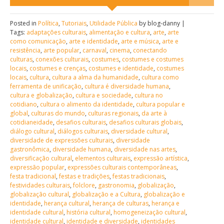
Posted in
Política
,
Tutoriais
,
Utilidade Pública
by blog-danny |
Tags:
adaptações culturais
,
alimentação e cultura
,
arte
,
arte
como comunicação
,
arte e identidade
,
arte e música
,
arte e
resistência
,
arte popular
,
carnaval
,
cinema
,
conectando
culturas
,
conexões culturais
,
costumes
,
costumes e costumes
locais
,
costumes e crenças
,
costumes e identidade
,
costumes
locais
,
cultura
,
cultura a alma da humanidade
,
cultura como
ferramenta de unificação
,
cultura é diversidade humana
,
cultura e globalização
,
cultura e sociedade
,
cultura no
cotidiano
,
cultura o alimento da identidade
,
cultura popular e
global
,
culturas do mundo
,
culturas regionais
,
da arte à
cotidianeidade
,
desafios culturais
,
desafios culturais globais
,
diálogo cultural
,
diálogos culturais
,
diversidade cultural
,
diversidade de expressões culturais
,
diversidade
gastronômica
,
diversidade humana
,
diversidade nas artes
,
diversificação cultural
,
elementos culturais
,
expressão artística
,
expressão popular
,
expressões culturais contemporâneas
,
festa tradicional
,
festas e tradições
,
festas tradicionais
,
festividades culturais
,
folclore
,
gastronomia
,
globalização
,
globalização cultural
,
globalização e a Cultura
,
globalização e
identidade
,
herança cultural
,
herança de culturas
,
herança e
identidade cultural
,
história cultural
,
homogeneização cultural
,
identidade cultural
,
identidade e diversidade
,
identidades