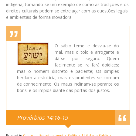
indígena, tornando-se um exemplo de como as tradições e os
direitos culturais podem se entrelaçar com as questões legais
e ambientais de forma inovadora.
O sábio teme e desvia-se do
mal, mas o tolo é arrogante e
dá-se por seguro. Quem
facilmente se ira fará doidices;
mas o homem discreto é paciente; Os simples
herdam a estultícia; mas os prudentes se coroam
de conhecimento. Os maus inclinam-se perante os
bons; e os ímpios diante das portas dos justos.
Provérbios 14:16-19
Posted in
Cultura e Entretenimento
,
Política
,
Utilidade Pública