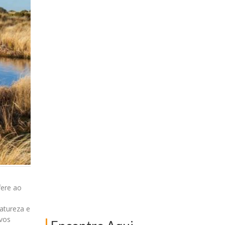
fere ao
atureza e
ovos