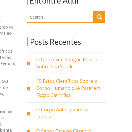
Encontre Aqui
o
e
ento vai
ema ao
Posts Recentes
ofridos
terras
O Que o Seu Sangue Revela
l Egmont,
Sobre Sua Saúde
15 Fatos Científicos Sobre o
 Nova
ento
Corpo Humano que Parecem
os,
Ficção Científica
O Corpo Antecipando o
unidade
Futuro
os
s
iental.
O Sabor Está no Cérebro