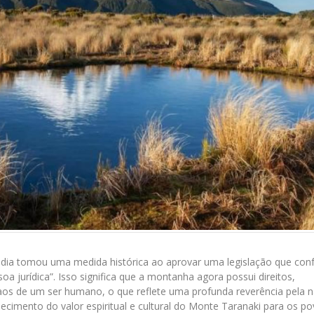
dia tomou uma medida histórica ao aprovar uma legislação que con
a jurídica”. Isso significa que a montanha agora possui direitos,
aos de um ser humano, o que reflete uma profunda reverência pela n
ecimento do valor espiritual e cultural do Monte Taranaki para os p