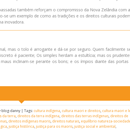
iças passadas também reforçam o compromisso da Nova Zelândia com 
do-se um exemplo de como as tradições e os direitos culturais pode
ma inovadora.
al, mas o tolo é arrogante e dá-se por seguro. Quem facilmente se
screto é paciente; Os simples herdam a estultícia; mas os prudente
aus inclinam-se perante os bons; e os ímpios diante das portas
 blog-danny | Tags:
cultura indígena
,
cultura maori e direitos
,
cultura maori e l
s da terra
,
direitos da terra indígena
,
direitos das terras indígenas
,
direitos de
genas
,
direitos indígenas maoris
,
direitos naturais
,
equilíbrio natureza-sociedad
ógica
,
justiça histórica
,
justiça para os maoris
,
justiça social e ambiental
,