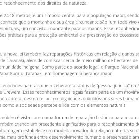
no reconhecimento dos direitos da natureza.
 2.518 metros, é um símbolo central para a população maori, send
reconhece que a montanha e sua área circundante são “um todo vivo 
o espirituais, um conceito importante para os maoris. Esse reconhecim
ões práticas para a proteção ambiental e a preservação do ecossist
, a nova lei também faz reparações históricas em relação a danos s
de Taranaki, além de confiscar cerca de meio milhão de hectares de 
omunidade indígena. Como parte do acordo legal, o Parque Naciona
 Papa-Kura-o-Taranaki, em homenagem à herança maori.
 entidades naturais que receberam o status de “pessoa jurídica” na
Te Urewera. Esses reconhecimentos legais fazem parte de um movim
ratada com o mesmo respeito e dignidade atribuídos aos seres human
a como a sociedade percebe e lida com os elementos naturais.
 também é vista como uma forma de reparação histórica para a com
ambém criando um precedente significativo para o reconhecimento d
 abordagem estabelece um modelo inovador de relação entre os sere
a mais profunda entre desenvolvimento humano e preservação amb