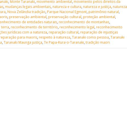
anaki
,
Monte Taranaki
,
movimento ambiental
,
movimento pelos direitos da
as
,
mudanças legais ambientais
,
natureza e cultura
,
natureza e justiça
,
natureza
tura
,
Nova Zelândia tradição
,
Parque Nacional Egmont
,
patrimônio natural
,
aoris
,
preservação ambiental
,
preservação cultural
,
proteção ambiental
,
onhecimento de entidades naturais
,
reconhecimento de montanhas
,
 terra
,
reconhecimento de território
,
reconhecimento legal
,
reconhecimento
ções jurídicas com a natureza
,
reparação cultural
,
reparação de injustiças
reparação para maoris
,
respeito à natureza
,
Taranaki como pessoa
,
Taranaki
ga
,
Taranaki Maunga justiça
,
Te Papa-Kura-o-Taranaki
,
tradição maori