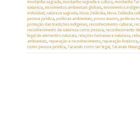
montanha sagrada
,
montanha sagrada e cultura
,
montanha Tar
natureza
,
movimentos ambientais globais
,
movimentos indígen
indivisível
,
natureza sagrada
,
Nova Zelândia
,
Nova Zelândia cul
pessoa jurídica
,
políticas ambientais
,
povos maoris
,
práticas m
proteção das tradições indígenas
,
reconhecimento cultural
,
rec
reconhecimento de natureza como pessoa
,
reconhecimento de
legal de elementos naturais
,
relações humanas e natureza
,
rela
ambientais
,
reparação e reconhecimento
,
reparação histórica
,
como pessoa jurídica
,
Taranaki como ser legal
,
Taranaki Maun