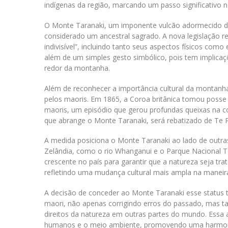
indígenas da região, marcando um passo significativo 
O Monte Taranaki, um imponente vulcão adormecido de
considerado um ancestral sagrado. A nova legislação 
indivisível”, incluindo tanto seus aspectos físicos com
além de um simples gesto simbólico, pois tem implicaç
redor da montanha.
Além de reconhecer a importância cultural da montanha
pelos maoris. Em 1865, a Coroa britânica tomou posse 
maoris, um episódio que gerou profundas queixas na c
que abrange o Monte Taranaki, será rebatizado de Te
A medida posiciona o Monte Taranaki ao lado de outras
Zelândia, como o rio Whanganui e o Parque Nacional 
crescente no país para garantir que a natureza seja t
refletindo uma mudança cultural mais ampla na maneir
A decisão de conceder ao Monte Taranaki esse status
maori, não apenas corrigindo erros do passado, mas t
direitos da natureza em outras partes do mundo. Essa
humanos e o meio ambiente, promovendo uma harmoni