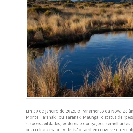
Em 30 de janeiro de 2025, o Parlamento da Nova Zelân
Monte Taranaki, ou Taranaki Maunga, o status de “pesso
responsabilidades, poderes e obrigações semelhantes 
pela cultura maori. A decisão também envolve o reconh