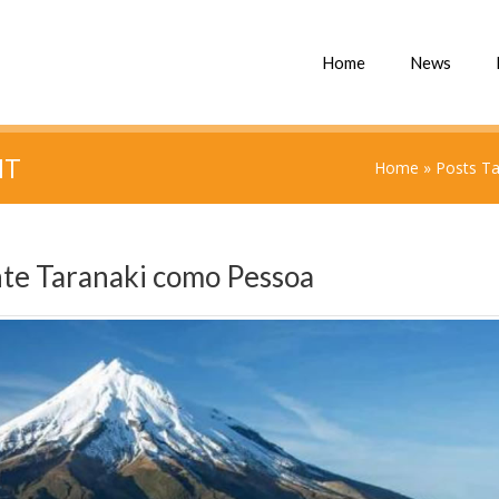
Home
News
NT
Home
»
Posts T
te Taranaki como Pessoa