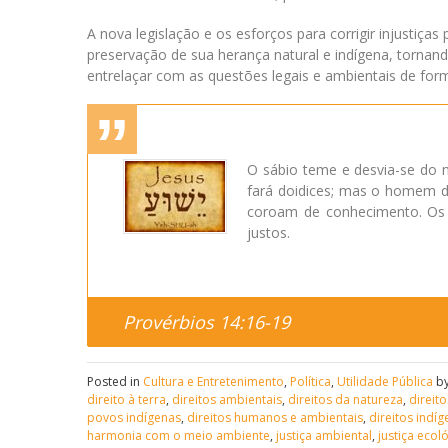
A nova legislação e os esforços para corrigir injust
preservação de sua herança natural e indígena, tornan
entrelaçar com as questões legais e ambientais de for
O sábio teme e desvia-se do m
fará doidices; mas o homem di
coroam de conhecimento. Os m
justos.
Provérbios 14:16-19
Posted in
Cultura e Entretenimento
,
Política
,
Utilidade Pública
by
direito à terra
,
direitos ambientais
,
direitos da natureza
,
direito
povos indígenas
,
direitos humanos e ambientais
,
direitos indí
harmonia com o meio ambiente
,
justiça ambiental
,
justiça ecol