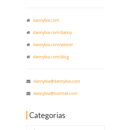
dannybia.com
dannybia.com/danny
dannybia.com/winner
dannybia.com/blog
dannybia@dannybia.com
dannybia@hotmail.com
Categorias
Categorias