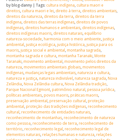
by blog-danny | Tags:
cultura indígena
,
cultura maori e
direitos
,
cultura maori e lei
,
direito à terra
,
direitos ambientais
,
direitos da natureza
,
direitos da terra
,
direitos da terra
indígena
,
direitos das terras indígenas
,
direitos de povos
indígenas
,
direitos humanos e ambientais
,
direitos indígenas
,
direitos indígenas maoris
,
direitos naturais
,
equilíbrio
natureza-sociedade
,
harmonia com o meio ambiente
,
justiça
ambiental
,
justiça ecológica
,
justiça histórica
,
justiça para os
maoris
,
justiça social e ambiental
,
montanha sagrada
,
montanha sagrada e cultura
,
montanha Taranaki
,
Monte
Taranaki
,
movimento ambiental
,
movimento pelos direitos da
natureza
,
movimentos ambientais globais
,
movimentos
indígenas
,
mudanças legais ambientais
,
natureza e cultura
,
natureza e justiça
,
natureza indivisível
,
natureza sagrada
,
Nova
Zelândia
,
Nova Zelândia cultura
,
Nova Zelândia tradição
,
Parque Nacional Egmont
,
patrimônio natural
,
pessoa jurídica
,
políticas ambientais
,
povos maoris
,
práticas maoris
,
preservação ambiental
,
preservação cultural
,
proteção
ambiental
,
proteção das tradições indígenas
,
reconhecimento
cultural
,
reconhecimento de entidades naturais
,
reconhecimento de montanhas
,
reconhecimento de natureza
como pessoa
,
reconhecimento de terra
,
reconhecimento de
território
,
reconhecimento legal
,
reconhecimento legal de
elementos naturais
,
relações humanas e natureza
,
relações