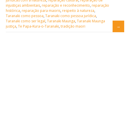
jurídicas com a natureza
,
reparação cultural
,
reparação de
injustiças ambientais
,
reparação e reconhecimento
,
reparação
histórica
,
reparação para maoris
,
respeito à natureza
,
Taranaki como pessoa
,
Taranaki como pessoa jurídica
,
Taranaki como ser legal
,
Taranaki Maunga
,
Taranaki Maunga
justiça
,
Te Papa-Kura-o-Taranaki
,
tradição maori