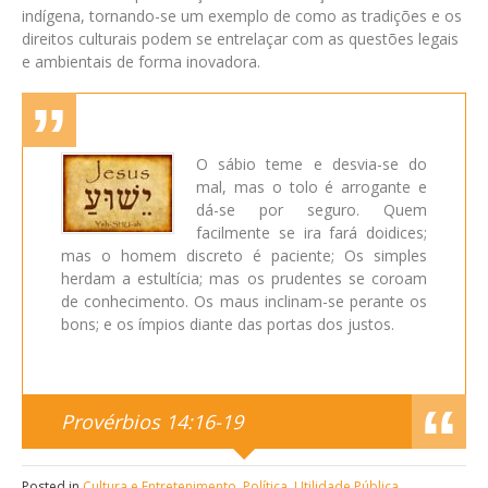
indígena, tornando-se um exemplo de como as tradições e os
direitos culturais podem se entrelaçar com as questões legais
e ambientais de forma inovadora.
O sábio teme e desvia-se do
mal, mas o tolo é arrogante e
dá-se por seguro. Quem
facilmente se ira fará doidices;
mas o homem discreto é paciente; Os simples
herdam a estultícia; mas os prudentes se coroam
de conhecimento. Os maus inclinam-se perante os
bons; e os ímpios diante das portas dos justos.
Provérbios 14:16-19
Posted in
Cultura e Entretenimento
,
Política
,
Utilidade Pública