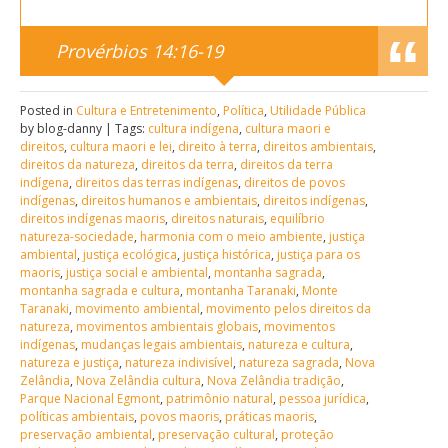
Provérbios 14:16-19
Posted in
Cultura e Entretenimento
,
Política
,
Utilidade Pública
by blog-danny | Tags:
cultura indígena
,
cultura maori e
direitos
,
cultura maori e lei
,
direito à terra
,
direitos ambientais
,
direitos da natureza
,
direitos da terra
,
direitos da terra
indígena
,
direitos das terras indígenas
,
direitos de povos
indígenas
,
direitos humanos e ambientais
,
direitos indígenas
,
direitos indígenas maoris
,
direitos naturais
,
equilíbrio
natureza-sociedade
,
harmonia com o meio ambiente
,
justiça
ambiental
,
justiça ecológica
,
justiça histórica
,
justiça para os
maoris
,
justiça social e ambiental
,
montanha sagrada
,
montanha sagrada e cultura
,
montanha Taranaki
,
Monte
Taranaki
,
movimento ambiental
,
movimento pelos direitos da
natureza
,
movimentos ambientais globais
,
movimentos
indígenas
,
mudanças legais ambientais
,
natureza e cultura
,
natureza e justiça
,
natureza indivisível
,
natureza sagrada
,
Nova
Zelândia
,
Nova Zelândia cultura
,
Nova Zelândia tradição
,
Parque Nacional Egmont
,
patrimônio natural
,
pessoa jurídica
,
políticas ambientais
,
povos maoris
,
práticas maoris
,
preservação ambiental
,
preservação cultural
,
proteção