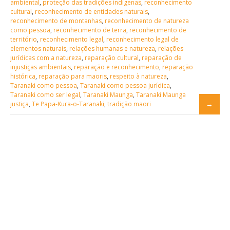
ambiental
,
proteção das tradições indígenas
,
reconhecimento
cultural
,
reconhecimento de entidades naturais
,
reconhecimento de montanhas
,
reconhecimento de natureza
como pessoa
,
reconhecimento de terra
,
reconhecimento de
território
,
reconhecimento legal
,
reconhecimento legal de
elementos naturais
,
relações humanas e natureza
,
relações
jurídicas com a natureza
,
reparação cultural
,
reparação de
injustiças ambientais
,
reparação e reconhecimento
,
reparação
histórica
,
reparação para maoris
,
respeito à natureza
,
Taranaki como pessoa
,
Taranaki como pessoa jurídica
,
Taranaki como ser legal
,
Taranaki Maunga
,
Taranaki Maunga
justiça
,
Te Papa-Kura-o-Taranaki
,
tradição maori