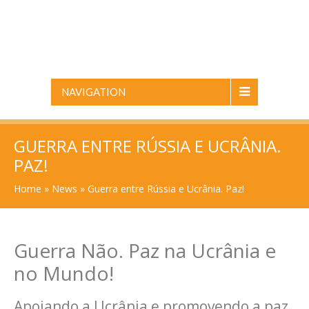
NAVIGATION
GUERRA ENTRE RÚSSIA E UCRÂNIA.
PAZ!
Home
»
News
»
Guerra entre Rússia e Ucrânia. Paz!
Guerra Não. Paz na Ucrânia e
no Mundo!
Apoiando a Ucrânia e promovendo a paz