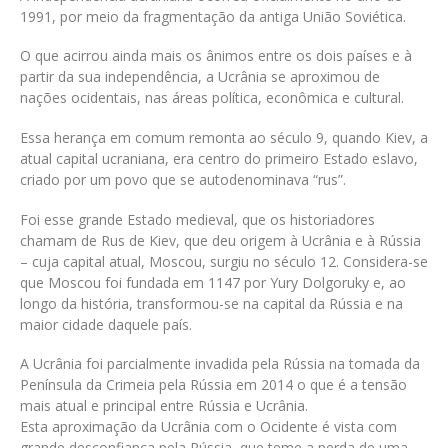
1991, por meio da fragmentação da antiga União Soviética.
O que acirrou ainda mais os ânimos entre os dois países e à
partir da sua independência, a Ucrânia se aproximou de
nações ocidentais, nas áreas política, econômica e cultural.
Essa herança em comum remonta ao século 9, quando Kiev, a
atual capital ucraniana, era centro do primeiro Estado eslavo,
criado por um povo que se autodenominava “rus”.
Foi esse grande Estado medieval, que os historiadores
chamam de Rus de Kiev, que deu origem à Ucrânia e à Rússia
– cuja capital atual, Moscou, surgiu no século 12. Considera-se
que Moscou foi fundada em 1147 por Yury Dolgoruky e, ao
longo da história, transformou-se na capital da Rússia e na
maior cidade daquele país.
A Ucrânia foi parcialmente invadida pela Rússia na tomada da
Península da Crimeia pela Rússia em 2014 o que é a tensão
mais atual e principal entre Rússia e Ucrânia.
Esta aproximação da Ucrânia com o Ocidente é vista com
grande desconfiança pela Rússia, que teme a perda de uma