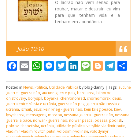
O ladrão não vem senão para
roubar, matar e destruir; eu vim
para que tenham vida e a
tenham em abundância.
João 10:10
Facebook
Email
WhatsApp
Messenger
Twitter
LinkedIn
Message
Blogge
Tele
S
Posted in
News
,
Política
,
Utilidade Pública
by blog-danny | Tags:
aucune
guerre - guerra não
,
aucune guerre paix
,
berdiansk
,
bilhorod-
dnistrovsky
,
boryspil
,
boyarka
,
chervonohrad
,
chornomorsk
,
deus
,
guerra entre rússia e ucrânia
,
guerra não paz
,
guerra não russia x
ucrânia
,
izmail
,
jesus
,
kein krieg - guerra não
,
kein krieg peace
,
kiev
,
lysychansk
,
mensagens
,
moscou
,
nessuna guerra - guerra não
,
nessuna
guerra la pace
,
no war - guerra não
,
no war peace
,
odessa
,
podilsk
,
pokrov
,
shepetivka
,
ucrânia
,
utilidade pública
,
vasylkiv
,
vladimir putin
,
vladimir vladimirovitch putin
,
volodimir-volinski
,
volodymyr
olexandrovytch zelensky
,
volodymyr zelensky
,
voznesensk
,
vyshneve
,