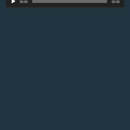
00:00
00:00
de
áudio