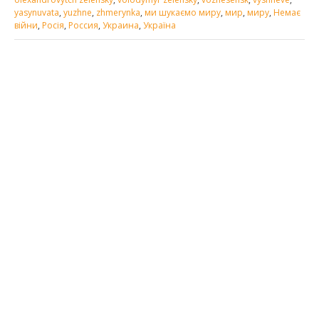
yasynuvata
,
yuzhne
,
zhmerynka
,
ми шукаємо миру
,
мир
,
миру
,
Немає
війни
,
Росія
,
Россия
,
Украина
,
Україна