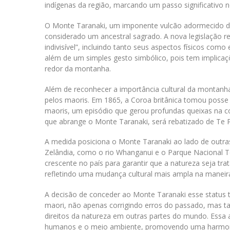
indígenas da região, marcando um passo significativo 
O Monte Taranaki, um imponente vulcão adormecido de
considerado um ancestral sagrado. A nova legislação 
indivisível”, incluindo tanto seus aspectos físicos com
além de um simples gesto simbólico, pois tem implicaç
redor da montanha.
Além de reconhecer a importância cultural da montanha
pelos maoris. Em 1865, a Coroa britânica tomou posse 
maoris, um episódio que gerou profundas queixas na c
que abrange o Monte Taranaki, será rebatizado de Te
A medida posiciona o Monte Taranaki ao lado de outras
Zelândia, como o rio Whanganui e o Parque Nacional 
crescente no país para garantir que a natureza seja t
refletindo uma mudança cultural mais ampla na maneir
A decisão de conceder ao Monte Taranaki esse status
maori, não apenas corrigindo erros do passado, mas t
direitos da natureza em outras partes do mundo. Essa
humanos e o meio ambiente, promovendo uma harmoni