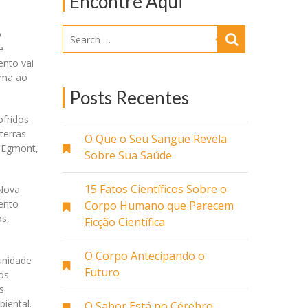
Encontre Aqui
o
e
ento vai
ema ao
Posts Recentes
ofridos
terras
O Que o Seu Sangue Revela
l Egmont,
Sobre Sua Saúde
15 Fatos Científicos Sobre o
 Nova
ento
Corpo Humano que Parecem
os,
Ficção Científica
O Corpo Antecipando o
unidade
Futuro
os
s
iental.
O Sabor Está no Cérebro