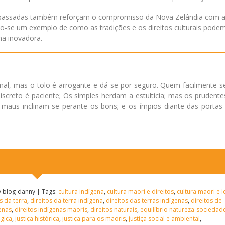
iças passadas também reforçam o compromisso da Nova Zelândia com 
do-se um exemplo de como as tradições e os direitos culturais pode
ma inovadora.
al, mas o tolo é arrogante e dá-se por seguro. Quem facilmente se
screto é paciente; Os simples herdam a estultícia; mas os prudente
aus inclinam-se perante os bons; e os ímpios diante das portas
 blog-danny | Tags:
cultura indígena
,
cultura maori e direitos
,
cultura maori e l
s da terra
,
direitos da terra indígena
,
direitos das terras indígenas
,
direitos de
genas
,
direitos indígenas maoris
,
direitos naturais
,
equilíbrio natureza-sociedad
ógica
,
justiça histórica
,
justiça para os maoris
,
justiça social e ambiental
,