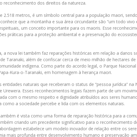
no reconhecimento dos direitos da natureza.
 2.518 metros, é um símbolo central para a população maori, send
reconhece que a montanha e sua área circundante são “um todo vivo 
o espirituais, um conceito importante para os maoris. Esse reconhecim
ões práticas para a proteção ambiental e a preservação do ecossist
, a nova lei também faz reparações históricas em relação a danos s
de Taranaki, além de confiscar cerca de meio milhão de hectares de 
omunidade indígena. Como parte do acordo legal, o Parque Naciona
 Papa-Kura-o-Taranaki, em homenagem à herança maori.
 entidades naturais que receberam o status de “pessoa jurídica” na
Te Urewera. Esses reconhecimentos legais fazem parte de um movim
ratada com o mesmo respeito e dignidade atribuídos aos seres human
a como a sociedade percebe e lida com os elementos naturais.
 também é vista como uma forma de reparação histórica para a com
ambém criando um precedente significativo para o reconhecimento d
 abordagem estabelece um modelo inovador de relação entre os sere
a mais profunda entre desenvolvimento humano e preservação amb