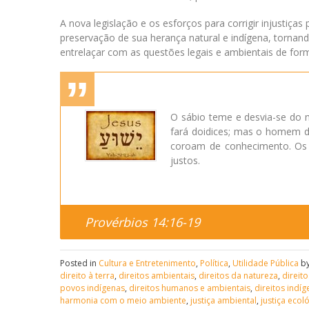
A nova legislação e os esforços para corrigir injust
preservação de sua herança natural e indígena, tornan
entrelaçar com as questões legais e ambientais de for
O sábio teme e desvia-se do m
fará doidices; mas o homem di
coroam de conhecimento. Os m
justos.
Provérbios 14:16-19
Posted in
Cultura e Entretenimento
,
Política
,
Utilidade Pública
by
direito à terra
,
direitos ambientais
,
direitos da natureza
,
direito
povos indígenas
,
direitos humanos e ambientais
,
direitos indí
harmonia com o meio ambiente
,
justiça ambiental
,
justiça ecol