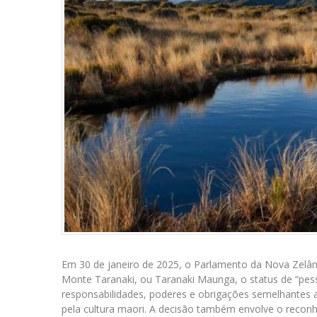
Em 30 de janeiro de 2025, o Parlamento da Nova Zelân
Monte Taranaki, ou Taranaki Maunga, o status de “pesso
responsabilidades, poderes e obrigações semelhantes 
pela cultura maori. A decisão também envolve o reconh