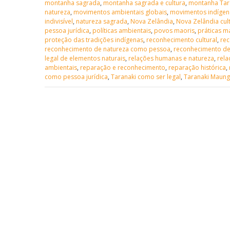
montanha sagrada
,
montanha sagrada e cultura
,
montanha Tar
natureza
,
movimentos ambientais globais
,
movimentos indígen
indivisível
,
natureza sagrada
,
Nova Zelândia
,
Nova Zelândia cul
pessoa jurídica
,
políticas ambientais
,
povos maoris
,
práticas m
proteção das tradições indígenas
,
reconhecimento cultural
,
rec
reconhecimento de natureza como pessoa
,
reconhecimento de
legal de elementos naturais
,
relações humanas e natureza
,
rela
ambientais
,
reparação e reconhecimento
,
reparação histórica
,
como pessoa jurídica
,
Taranaki como ser legal
,
Taranaki Maun