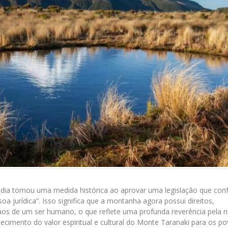
dia tomou uma medida histórica ao aprovar uma legislação que con
a jurídica”. Isso significa que a montanha agora possui direitos,
aos de um ser humano, o que reflete uma profunda reverência pela n
ecimento do valor espiritual e cultural do Monte Taranaki para os p