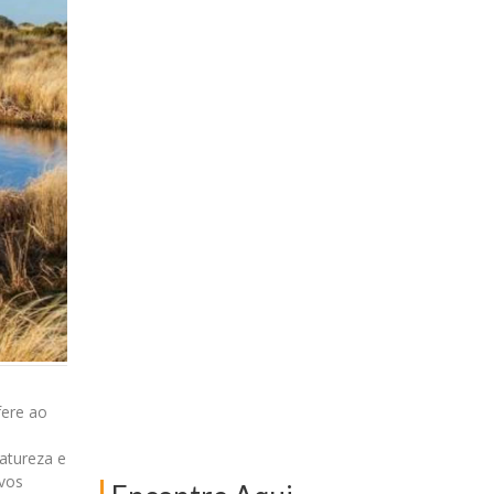
fere ao
atureza e
ovos