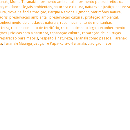
anaki
,
Monte Taranaki
,
movimento ambiental
,
movimento pelos direitos da
as
,
mudanças legais ambientais
,
natureza e cultura
,
natureza e justiça
,
natureza
tura
,
Nova Zelândia tradição
,
Parque Nacional Egmont
,
patrimônio natural
,
aoris
,
preservação ambiental
,
preservação cultural
,
proteção ambiental
,
onhecimento de entidades naturais
,
reconhecimento de montanhas
,
 terra
,
reconhecimento de território
,
reconhecimento legal
,
reconhecimento
ções jurídicas com a natureza
,
reparação cultural
,
reparação de injustiças
reparação para maoris
,
respeito à natureza
,
Taranaki como pessoa
,
Taranaki
ga
,
Taranaki Maunga justiça
,
Te Papa-Kura-o-Taranaki
,
tradição maori