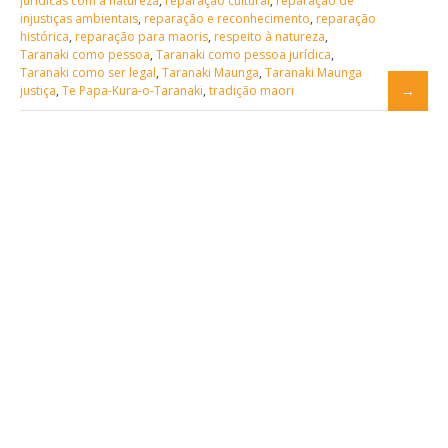
jurídicas com a natureza
,
reparação cultural
,
reparação de
injustiças ambientais
,
reparação e reconhecimento
,
reparação
histórica
,
reparação para maoris
,
respeito à natureza
,
Taranaki como pessoa
,
Taranaki como pessoa jurídica
,
Taranaki como ser legal
,
Taranaki Maunga
,
Taranaki Maunga
justiça
,
Te Papa-Kura-o-Taranaki
,
tradição maori