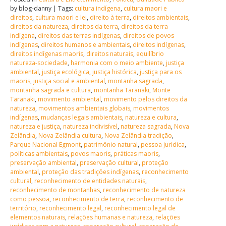
by blog-danny | Tags:
cultura indígena
,
cultura maori e
direitos
,
cultura maori e lei
,
direito à terra
,
direitos ambientais
,
direitos da natureza
,
direitos da terra
,
direitos da terra
indígena
,
direitos das terras indígenas
,
direitos de povos
indígenas
,
direitos humanos e ambientais
,
direitos indígenas
,
direitos indígenas maoris
,
direitos naturais
,
equilíbrio
natureza-sociedade
,
harmonia com o meio ambiente
,
justiça
ambiental
,
justiça ecológica
,
justiça histórica
,
justiça para os
maoris
,
justiça social e ambiental
,
montanha sagrada
,
montanha sagrada e cultura
,
montanha Taranaki
,
Monte
Taranaki
,
movimento ambiental
,
movimento pelos direitos da
natureza
,
movimentos ambientais globais
,
movimentos
indígenas
,
mudanças legais ambientais
,
natureza e cultura
,
natureza e justiça
,
natureza indivisível
,
natureza sagrada
,
Nova
Zelândia
,
Nova Zelândia cultura
,
Nova Zelândia tradição
,
Parque Nacional Egmont
,
patrimônio natural
,
pessoa jurídica
,
políticas ambientais
,
povos maoris
,
práticas maoris
,
preservação ambiental
,
preservação cultural
,
proteção
ambiental
,
proteção das tradições indígenas
,
reconhecimento
cultural
,
reconhecimento de entidades naturais
,
reconhecimento de montanhas
,
reconhecimento de natureza
como pessoa
,
reconhecimento de terra
,
reconhecimento de
território
,
reconhecimento legal
,
reconhecimento legal de
elementos naturais
,
relações humanas e natureza
,
relações