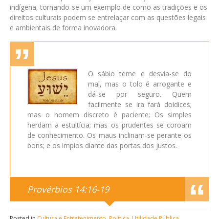
indígena, tornando-se um exemplo de como as tradições e os
direitos culturais podem se entrelaçar com as questões legais
e ambientais de forma inovadora.
O sábio teme e desvia-se do
mal, mas o tolo é arrogante e
dá-se por seguro. Quem
facilmente se ira fará doidices;
mas o homem discreto é paciente; Os simples
herdam a estultícia; mas os prudentes se coroam
de conhecimento. Os maus inclinam-se perante os
bons; e os ímpios diante das portas dos justos.
Provérbios 14:16-19
Posted in
Cultura e Entretenimento
,
Política
,
Utilidade Pública