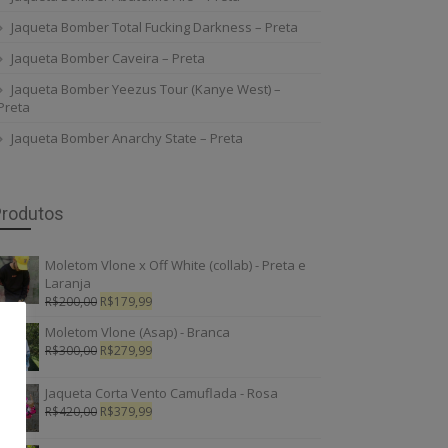
Jaqueta Bomber Total Fucking Darkness – Preta
Jaqueta Bomber Caveira – Preta
Jaqueta Bomber Yeezus Tour (Kanye West) –
Preta
Jaqueta Bomber Anarchy State – Preta
Produtos
Moletom Vlone x Off White (collab) - Preta e
Laranja
R$
200,00
R$
179,99
Moletom Vlone (Asap) - Branca
R$
300,00
R$
279,99
Jaqueta Corta Vento Camuflada - Rosa
R$
420,00
R$
379,99