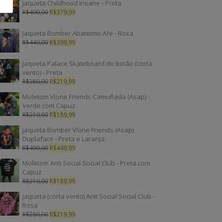
Jaqueta Childhood Insane - Preta
R$
400,00
R$
379,99
Jaqueta Bomber Abateimo Afe - Roxa
R$
440,00
R$
399,99
Jaqueta Palace Skateboard de Botão (corta
vento) - Preta
R$
280,00
R$
219,99
Moletom Vlone Friends Camuflada (Asap) -
Verde com Capuz
R$
210,00
R$
189,99
Jaqueta Bomber Vlone Friends (Asap)
Duplaface - Preta e Laranja
R$
490,00
R$
449,99
Moletom Anti Social Social Club - Preta com
Capuz
R$
210,00
R$
189,99
Jaqueta (corta vento) Anti Social Social Club -
Rosa
R$
280,00
R$
219,99