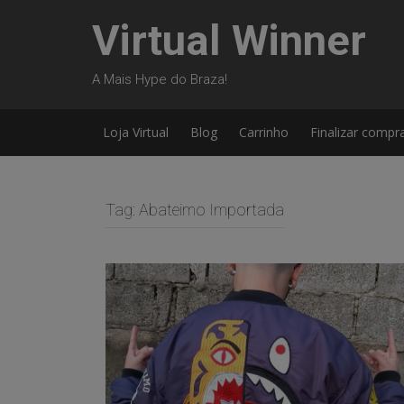
Skip
Virtual Winner
to
content
A Mais Hype do Braza!
Loja Virtual
Blog
Carrinho
Finalizar compr
Tag:
Abateimo Importada