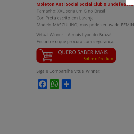
Moleton Anti Social Social Club x Undefeatdi
Tamanho: XXL seria um G no Brasil
Cor: Preta escrito em Laranja
Modelo MASCULINO, mas pode ser usado FEMIN
Virtual Winner – A mais hype do Braza!
Encontre o que procura com segurança.
Siga e Compartilhe Vitual Winner:
F
W
S
ac
h
h
e
at
ar
b
s
e
o
A
o
p