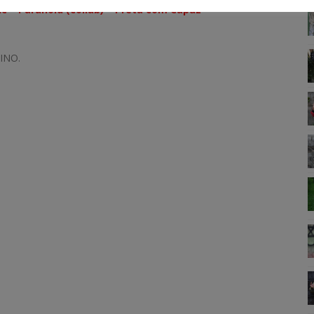
nc – Paranoid (collab) – Preta com Capuz
INO.