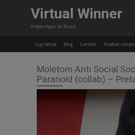
Skip
Virtual Winner
to
content
A Mais Hype do Braza!
Loja Virtual
Blog
Carrinho
Finalizar compr
Moletom Anti Social Soc
Paranoid (collab) – Pre