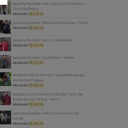
Jaqueta Ripndip com Capuz (corta vento) -
Cinza Refletiva
R$
250,00
R$
209,99
Jaqueta Bomber Nike kanji Anarquia - Preta
R$
370,00
R$
349,99
Jaqueta Bomber Garra - Vermelha
R$
350,00
R$
329,99
Jaqueta Bomber Camuflada - Verde
R$
400,00
R$
379,99
Moletom Vlone Friends Camuflada (Asap) -
Verde com Capuz
R$
210,00
R$
189,99
Jaqueta (corta vento) I Feel Like Pablo de
Botão (Kanye West) - Vinho
R$
180,00
R$
149,99
Jaqueta Bomber Anti Social Social Club -
Verde
R$
350,00
R$
299,99