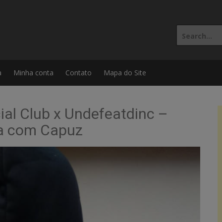
Search
for:
a
Minha conta
Contato
Mapa do Site
ial Club x Undefeatdinc –
ta com Capuz