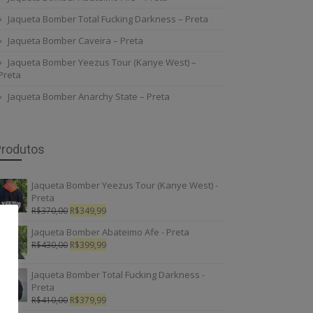
Jaqueta Bomber Total Fucking Darkness – Preta
Jaqueta Bomber Caveira – Preta
Jaqueta Bomber Yeezus Tour (Kanye West) –
Preta
Jaqueta Bomber Anarchy State – Preta
Produtos
Jaqueta Bomber Yeezus Tour (Kanye West) -
Preta
R$
370,00
R$
349,99
Jaqueta Bomber Abateimo Afe - Preta
R$
430,00
R$
399,99
Jaqueta Bomber Total Fucking Darkness -
Preta
R$
410,00
R$
379,99