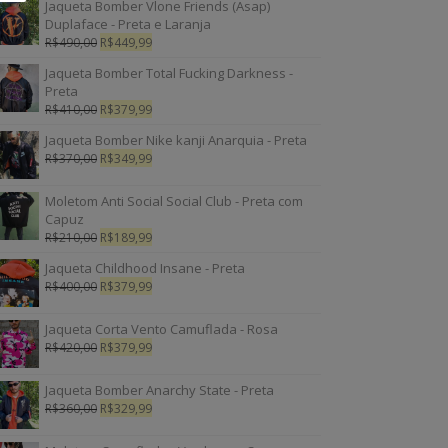
Jaqueta Bomber Vlone Friends (Asap)
Duplaface - Preta e Laranja
R$
490,00
R$
449,99
Jaqueta Bomber Total Fucking Darkness -
Preta
R$
410,00
R$
379,99
Jaqueta Bomber Nike kanji Anarquia - Preta
R$
370,00
R$
349,99
Moletom Anti Social Social Club - Preta com
Capuz
R$
210,00
R$
189,99
Jaqueta Childhood Insane - Preta
R$
400,00
R$
379,99
Jaqueta Corta Vento Camuflada - Rosa
R$
420,00
R$
379,99
Jaqueta Bomber Anarchy State - Preta
R$
360,00
R$
329,99