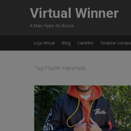
Skip
Virtual Winner
to
content
A Mais Hype do Braza!
Loja Virtual
Blog
Carrinho
Finalizar compr
Tag:
Flaster Importada