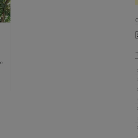
C
C
 o