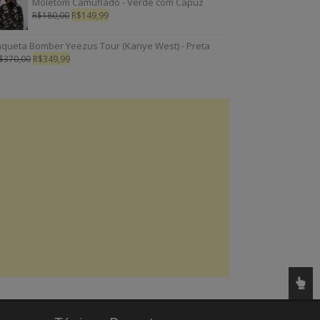
Moletom Camuflado - Verde com Capuz
R$
180,00
R$
149,99
aqueta Bomber Yeezus Tour (Kanye West) - Preta
$
370,00
R$
349,99