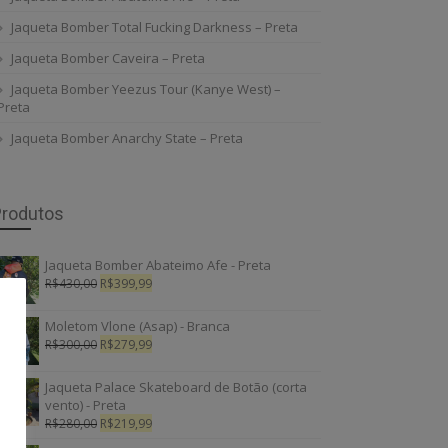
Jaqueta Bomber Total Fucking Darkness – Preta
Jaqueta Bomber Caveira – Preta
Jaqueta Bomber Yeezus Tour (Kanye West) –
Preta
Jaqueta Bomber Anarchy State – Preta
Produtos
Jaqueta Bomber Abateimo Afe - Preta
R$
430,00
R$
399,99
Moletom Vlone (Asap) - Branca
R$
300,00
R$
279,99
Jaqueta Palace Skateboard de Botão (corta
vento) - Preta
R$
280,00
R$
219,99