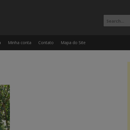
Search
for:
a
Minha conta
Contato
Mapa do Site