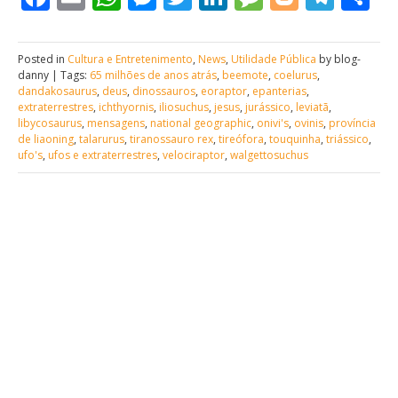
Posted in
Cultura e Entretenimento
,
News
,
Utilidade Pública
by blog-
danny | Tags:
65 milhões de anos atrás
,
beemote
,
coelurus
,
dandakosaurus
,
deus
,
dinossauros
,
eoraptor
,
epanterias
,
extraterrestres
,
ichthyornis
,
iliosuchus
,
jesus
,
jurássico
,
leviatã
,
libycosaurus
,
mensagens
,
national geographic
,
onivi's
,
ovinis
,
província
de liaoning
,
talarurus
,
tiranossauro rex
,
tireófora
,
touquinha
,
triássico
,
ufo's
,
ufos e extraterrestres
,
velociraptor
,
walgettosuchus