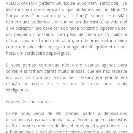
VELOCIRAPTOR
(Ordem: Saurísquia Subordem: Terópode)
. Se
levarmos em consideração o que pudemos ver no filme “O
Parque dos Dinossauros (Jurassic Park)”, sendo ele o vilão
número um, podemos crer que se um dia existiu, na vida real
o Velociraptor não deve ter sido nada bonzinho. Apesar de ser
um pequeno dinossauro com peso de cerca de 15 quilos e
não passava de 1 metro de altura, era de amedrontar: rápido
como um raio, ele conseguia atingir até 60 quilômetros por
hora, um verdadeiro papa-léguas.
E suas pernas compridas não eram usadas apenas para
correr, elas tinham garras muito afiadas, que ele não receava
em usar na hora do lanche. Seu cérebro era grande em
relação ao corpo e ele era um dos dinossauros mais
inteligentes.
Nomes de dinossauros:
Existe hoje, cerca de 900 nomes dados a dinossauros
descobertos nas mais variadas data. Acredito que os cientistas
estão sempre em busca de descobertas que tragam benefício
à humanidade e não perderiam tanto tempo e dinheiro com