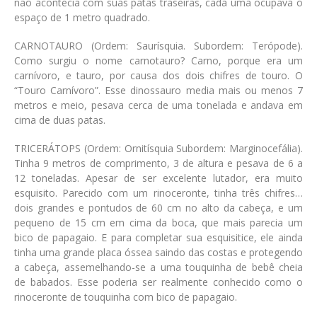
não acontecia com suas patas traseiras, cada uma ocupava o
espaço de 1 metro quadrado.
CARNOTAURO
(Ordem: Saurísquia. Subordem: Terópode)
.
Como surgiu o nome carnotauro? Carno, porque era um
carnívoro, e tauro, por causa dos dois chifres de touro. O
“Touro Carnívoro”. Esse dinossauro media mais ou menos 7
metros e meio, pesava cerca de uma tonelada e andava em
cima de duas patas.
TRICERÁTOPS
(Ordem: Ornitísquia Subordem: Marginocefália)
.
Tinha 9 metros de comprimento, 3 de altura e pesava de 6 a
12 toneladas. Apesar de ser excelente lutador, era muito
esquisito. Parecido com um rinoceronte, tinha três chifres…
dois grandes e pontudos de 60 cm no alto da cabeça, e um
pequeno de 15 cm em cima da boca, que mais parecia um
bico de papagaio. E para completar sua esquisitice, ele ainda
tinha uma grande placa óssea saindo das costas e protegendo
a cabeça, assemelhando-se a uma touquinha de bebê cheia
de babados. Esse poderia ser realmente conhecido como o
rinoceronte de touquinha com bico de papagaio.