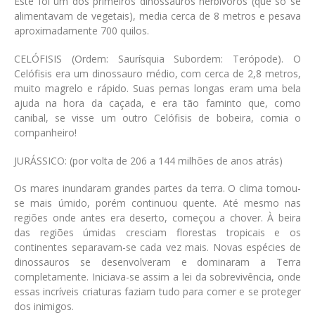
Este foi um dos primeiros dinossauros herbívoros (que só se
alimentavam de vegetais), media cerca de 8 metros e pesava
aproximadamente 700 quilos.
CELÓFISIS
(Ordem: Saurísquia Subordem: Terópode)
. O
Celófisis era um dinossauro médio, com cerca de 2,8 metros,
muito magrelo e rápido. Suas pernas longas eram uma bela
ajuda na hora da caçada, e era tão faminto que, como
canibal, se visse um outro Celófisis de bobeira, comia o
companheiro!
JURÁSSICO
: (
por volta de 206 a 144 milhões de anos atrás)
Os mares inundaram grandes partes da terra. O clima tornou-
se mais úmido, porém continuou quente. Até mesmo nas
regiões onde antes era deserto, começou a chover. À beira
das regiões úmidas cresciam florestas tropicais e os
continentes separavam-se cada vez mais. Novas espécies de
dinossauros se desenvolveram e dominaram a Terra
completamente. Iniciava-se assim a lei da sobrevivência, onde
essas incríveis criaturas faziam tudo para comer e se proteger
dos inimigos.