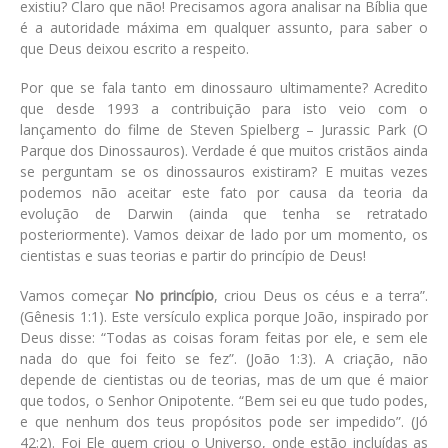
existiu? Claro que não! Precisamos agora analisar na Bíblia que
é a autoridade máxima em qualquer assunto, para saber o
que Deus deixou escrito a respeito.
Por que se fala tanto em dinossauro ultimamente? Acredito
que desde 1993 a contribuição para isto veio com o
lançamento do filme de Steven Spielberg – Jurassic Park (O
Parque dos Dinossauros). Verdade é que muitos cristãos ainda
se perguntam se os dinossauros existiram? E muitas vezes
podemos não aceitar este fato por causa da teoria da
evolução de Darwin (ainda que tenha se retratado
posteriormente). Vamos deixar de lado por um momento, os
cientistas e suas teorias e partir do princípio de Deus!
Vamos começar
No princípio
, criou Deus os céus e a terra”.
(Gênesis 1:1)
. Este versículo explica porque João, inspirado por
Deus disse:
“Todas as coisas foram feitas por ele, e sem ele
nada do que foi feito se fez”. (João 1:3)
. A criação, não
depende de cientistas ou de teorias, mas de um que é maior
que todos, o Senhor Onipotente.
“Bem sei eu que tudo podes,
e que nenhum dos teus propósitos pode ser impedido”. (Jó
42:2)
. Foi Ele quem criou o Universo, onde estão incluídas as