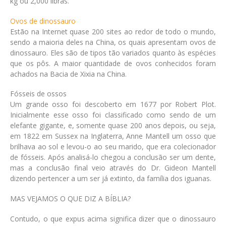
kg ou 2,000 libras.
Ovos de dinossauro
Estão na Internet quase 200 sites ao redor de todo o mundo,
sendo a maioria deles na China, os quais apresentam ovos de
dinossauro. Eles são de tipos tão variados quanto às espécies
que os pôs. A maior quantidade de ovos conhecidos foram
achados na Bacia de Xixia na China.
Fósseis de ossos
Um grande osso foi descoberto em 1677 por Robert Plot.
Inicialmente esse osso foi classificado como sendo de um
elefante gigante, e, somente quase 200 anos depois, ou seja,
em 1822 em Sussex na Inglaterra, Anne Mantell um osso que
brilhava ao sol e levou-o ao seu marido, que era colecionador
de fósseis. Após analisá-lo chegou a conclusão ser um dente,
mas a conclusão final veio através do Dr. Gideon Mantell
dizendo pertencer a um ser já extinto, da família dos iguanas.
MAS VEJAMOS O QUE DIZ A BÍBLIA?
Contudo, o que expus acima significa dizer que o dinossauro