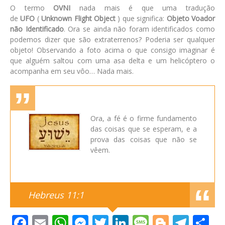
O termo
OVNI
nada mais é que uma tradução
de
UFO
(
Unknown Flight Object
) que significa:
Objeto Voador
não Identificado
. Ora se ainda não foram identificados como
podemos dizer que são extraterrenos? Poderia ser qualquer
objeto! Observando a foto acima o que consigo imaginar é
que alguém saltou com uma asa delta e um helicóptero o
acompanha em seu vôo… Nada mais.
Ora, a fé é o firme fundamento
das coisas que se esperam, e a
prova das coisas que não se
vêem.
Hebreus 11:1
Facebook
Email
WhatsApp
Messenger
Twitter
LinkedIn
Message
Blogge
Tele
S