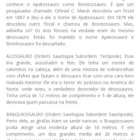
conhece o Apatossauro como Brontossauro. É que um
pesquisador chamado Othniel C. Marsh descobriu um fóssil
em 1887 e deu a ele o nome de Apatossauro. Em 1879 ele
descobriu outro fóssil e chamou de Brontossauro. Mas,
adivinha só? Os dois fósseis na verdade eram do mesmo
dinossauro. Então foi mantido o nome Apatossauro e
Brontossauro foi descartado.
ALOSSAURO
(Ordem: Saurísquia Subordem: Terópode)
. Esse
era grande, assustador e feio. Ele tinha um monte de
calombos na cabeça, além de uma mistura de sobrancelhas
com chifres que faziam o Alossauro ficar com uma cara bem
malvada mesmo! Ele era o terror do Jurássico na América do
Norte, onde viveu, o verdadeiro devorador de dinossauros.
Tinha cerca de 12 metros de comprimento e 5 de altura, ele
devorava quem passasse na frente.
BRAQUIOSSAURO
(Ordem: Saurísquia Subordem: Saurópode)
.
Perto dele, as girafas iriam se sentir nanicas: o Braquiossauro
podia atingir uma modesta altura de 16 metros. E em
comprimento, um dos grandes media até 26 metros e