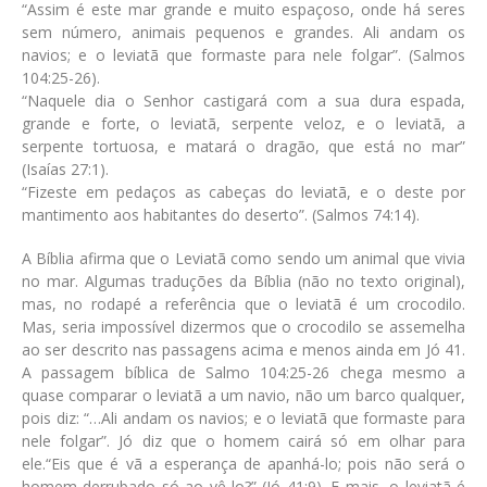
“Assim é este mar grande e muito espaçoso, onde há seres
sem número, animais pequenos e grandes. Ali andam os
navios; e o leviatã que formaste para nele folgar”. (Salmos
104:25-26)
.
“Naquele dia o Senhor castigará com a sua dura espada,
grande e forte, o leviatã, serpente veloz, e o leviatã, a
serpente tortuosa, e matará o dragão, que está no mar”
(Isaías 27:1)
.
“Fizeste em pedaços as cabeças do leviatã, e o deste por
mantimento aos habitantes do deserto”. (Salmos 74:14)
.
A Bíblia afirma que o Leviatã como sendo um animal que vivia
no mar. Algumas traduções da Bíblia (não no texto original),
mas, no rodapé a referência que o leviatã é um crocodilo.
Mas, seria impossível dizermos que o crocodilo se assemelha
ao ser descrito nas passagens acima e menos ainda em
Jó 41
.
A passagem bíblica de
Salmo 104:25-26
chega mesmo a
quase comparar o leviatã a um navio, não um barco qualquer,
pois diz:
“…Ali andam os navios; e o leviatã que formaste para
nele folgar”
. Jó diz que o homem cairá só em olhar para
ele.
“Eis que é vã a esperança de apanhá-lo; pois não será o
homem derrubado só ao vê-lo?” (Jó 41:9)
. E mais, o leviatã é