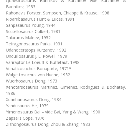
Quaesitosaurus Bannikov & Kurzanov vide Kurzanov &
Bannikov, 1983
Rahonavis Forster, Sampson, Chiappe & Krause, 1998
Rioarribasaurus Hunt & Lucas, 1991
Sanpasaurus Young, 1944
Scutellosaurus Colbert, 1981
Talarurus Maleev, 1952
Tetragonosaurus Parks, 1931
Udanoceratops Kurzanov, 1992
Unquillosaurus J. E. Powell, 1979
Variraptor Le Loeuff & Buffetaut, 1998
Venaticosuchus Bonaparte, 1971*
Walgettosuchus von Huene, 1932
Wuerhosaurus Dong, 1973
Xenotarsosaurus Martinez, Gimenez, Rodriguez & Bochatey,
1986
Xuanhanosaurus Dong, 1984
Yandusaurus He, 1979
Yimenosaurus Bai – vide Bai, Yang & Wang, 1990
Zapsalis Cope, 1876
Zizhongosaurus Dong, Zhou & Zhang, 1983