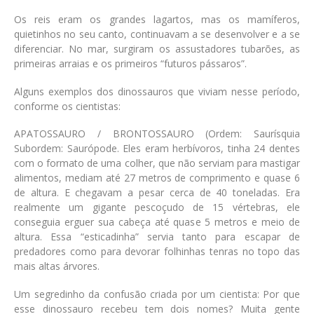
Os reis eram os grandes lagartos, mas os mamíferos,
quietinhos no seu canto, continuavam a se desenvolver e a se
diferenciar. No mar, surgiram os assustadores tubarões, as
primeiras arraias e os primeiros “futuros pássaros”.
Alguns exemplos dos dinossauros que viviam nesse período,
conforme os cientistas:
APATOSSAURO / BRONTOSSAURO
(Ordem: Saurísquia
Subordem: Saurópode
. Eles eram herbívoros, tinha 24 dentes
com o formato de uma colher, que não serviam para mastigar
alimentos, mediam até 27 metros de comprimento e quase 6
de altura. E chegavam a pesar cerca de 40 toneladas. Era
realmente um gigante pescoçudo de 15 vértebras, ele
conseguia erguer sua cabeça até quase 5 metros e meio de
altura. Essa “esticadinha” servia tanto para escapar de
predadores como para devorar folhinhas tenras no topo das
mais altas árvores.
Um segredinho da confusão criada por um cientista
: Por que
esse dinossauro recebeu tem dois nomes? Muita gente