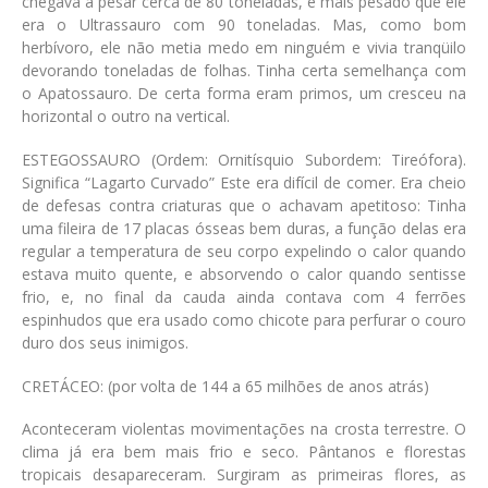
chegava a pesar cerca de 80 toneladas, e mais pesado que ele
era o Ultrassauro com 90 toneladas. Mas, como bom
herbívoro, ele não metia medo em ninguém e vivia tranqüilo
devorando toneladas de folhas. Tinha certa semelhança com
o Apatossauro. De certa forma eram primos, um cresceu na
horizontal o outro na vertical.
ESTEGOSSAURO
(Ordem: Ornitísquio Subordem: Tireófora)
.
Significa “Lagarto Curvado” Este era difícil de comer. Era cheio
de defesas contra criaturas que o achavam apetitoso: Tinha
uma fileira de 17 placas ósseas bem duras, a função delas era
regular a temperatura de seu corpo expelindo o calor quando
estava muito quente, e absorvendo o calor quando sentisse
frio, e, no final da cauda ainda contava com 4 ferrões
espinhudos que era usado como chicote para perfurar o couro
duro dos seus inimigos.
CRETÁCEO
: (
por volta de 144 a 65 milhões de anos atrás
)
Aconteceram violentas movimentações na crosta terrestre. O
clima já era bem mais frio e seco. Pântanos e florestas
tropicais desapareceram. Surgiram as primeiras flores, as