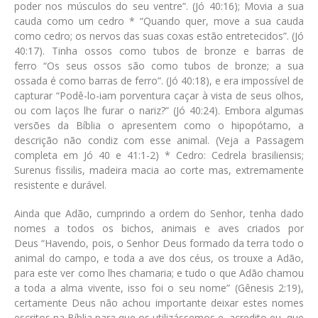
poder nos músculos do seu ventre”. (Jó 40:16)
; Movia a sua
cauda como um cedro
*
“Quando quer, move a sua cauda
como cedro; os nervos das suas coxas estão entretecidos”. (Jó
40:17)
. Tinha ossos como tubos de bronze e barras de
ferro
“Os seus ossos são como tubos de bronze; a sua
ossada é como barras de ferro”. (Jó 40:18)
, e era impossível de
capturar
“Podê-lo-iam porventura caçar à vista de seus olhos,
ou com laços lhe furar o nariz?” (Jó 40:24)
. Embora algumas
versões da Bíblia o apresentem como o hipopótamo, a
descrição não condiz com esse animal. (Veja a Passagem
completa em
Jó 40 e 41:1-2
)
* Cedro: Cedrela brasiliensis;
Surenus fissilis, madeira macia ao corte mas, extremamente
resistente e durável.
Ainda que Adão, cumprindo a ordem do Senhor, tenha dado
nomes a todos os bichos, animais e aves criados por
Deus
“Havendo, pois, o Senhor Deus formado da terra todo o
animal do campo, e toda a ave dos céus, os trouxe a Adão,
para este ver como lhes chamaria; e tudo o que Adão chamou
a toda a alma vivente, isso foi o seu nome” (Gênesis 2:19)
,
certamente Deus não achou importante deixar estes nomes
escritos na Bíblia para que os utilizássemos e, acredito eu, que