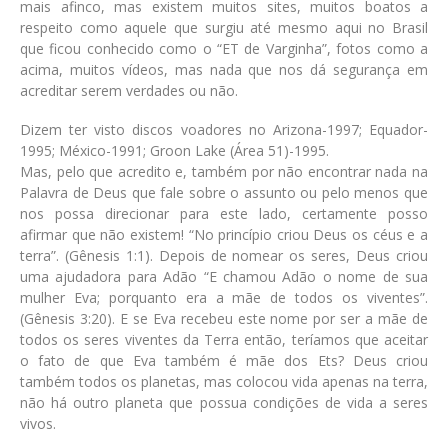
mais afinco, mas existem muitos sites, muitos boatos a
respeito como aquele que surgiu até mesmo aqui no Brasil
que ficou conhecido como o “ET de Varginha”, fotos como a
acima, muitos vídeos, mas nada que nos dá segurança em
acreditar serem verdades ou não.
Dizem ter visto discos voadores no Arizona-1997; Equador-
1995; México-1991; Groon Lake (Área 51)-1995.
Mas, pelo que acredito e, também por não encontrar nada na
Palavra de Deus que fale sobre o assunto ou pelo menos que
nos possa direcionar para este lado, certamente posso
afirmar que não existem!
“No princípio criou Deus os céus e a
terra”. (Gênesis 1:1)
. Depois de nomear os seres, Deus criou
uma ajudadora para Adão
“E chamou Adão o nome de sua
mulher Eva; porquanto era a mãe de todos os viventes”.
(Gênesis 3:20)
. E se Eva recebeu este nome por ser a mãe de
todos os seres viventes da Terra então, teríamos que aceitar
o fato de que Eva também é mãe dos Ets? Deus criou
também todos os planetas, mas colocou vida apenas na terra,
não há outro planeta que possua condições de vida a seres
vivos.