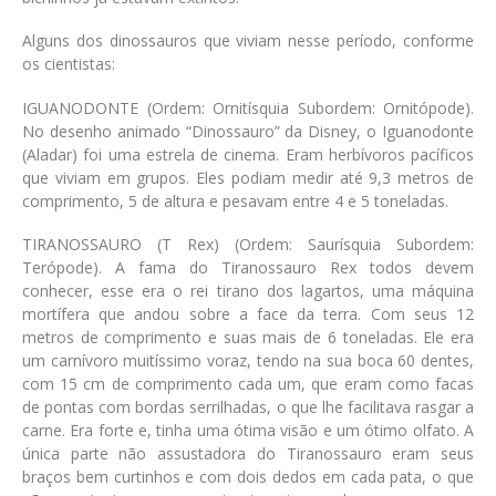
Alguns dos dinossauros que viviam nesse período, conforme
os cientistas:
IGUANODONTE
(Ordem: Ornitísquia Subordem: Ornitópode)
.
No desenho animado “Dinossauro” da Disney, o Iguanodonte
(Aladar) foi uma estrela de cinema. Eram herbívoros pacíficos
que viviam em grupos. Eles podiam medir até 9,3 metros de
comprimento, 5 de altura e pesavam entre 4 e 5 toneladas.
TIRANOSSAURO (T Rex)
(Ordem: Saurísquia Subordem:
Terópode)
. A fama do Tiranossauro Rex todos devem
conhecer, esse era o rei tirano dos lagartos, uma máquina
mortífera que andou sobre a face da terra. Com seus 12
metros de comprimento e suas mais de 6 toneladas. Ele era
um carnívoro muitíssimo voraz, tendo na sua boca 60 dentes,
com 15 cm de comprimento cada um, que eram como facas
de pontas com bordas serrilhadas, o que lhe facilitava rasgar a
carne. Era forte e, tinha uma ótima visão e um ótimo olfato. A
única parte não assustadora do Tiranossauro eram seus
braços bem curtinhos e com dois dedos em cada pata, o que