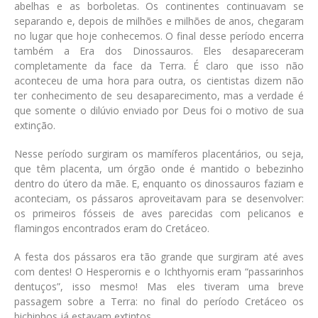
abelhas e as borboletas. Os continentes continuavam se
separando e, depois de milhões e milhões de anos, chegaram
no lugar que hoje conhecemos. O final desse período encerra
também a Era dos Dinossauros. Eles desapareceram
completamente da face da Terra. É claro que isso não
aconteceu de uma hora para outra, os cientistas dizem não
ter conhecimento de seu desaparecimento, mas a verdade é
que somente o dilúvio enviado por Deus foi o motivo de sua
extinção.
Nesse período surgiram os mamíferos placentários, ou seja,
que têm placenta, um órgão onde é mantido o bebezinho
dentro do útero da mãe. E, enquanto os dinossauros faziam e
aconteciam, os pássaros aproveitavam para se desenvolver:
os primeiros fósseis de aves parecidas com pelicanos e
flamingos encontrados eram do Cretáceo.
A festa dos pássaros era tão grande que surgiram até aves
com dentes! O Hesperornis e o Ichthyornis eram “passarinhos
dentuços”, isso mesmo! Mas eles tiveram uma breve
passagem sobre a Terra: no final do período Cretáceo os
bichinhos já estavam extintos.