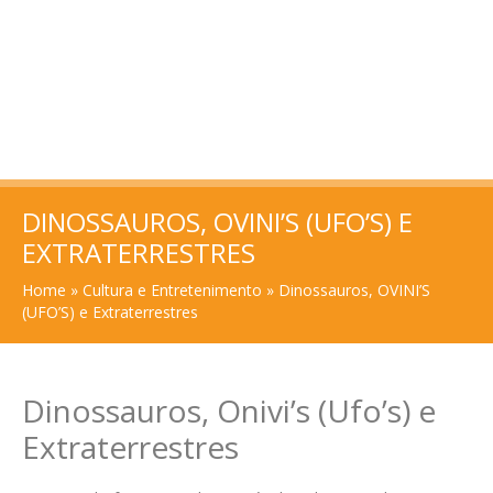
DINOSSAUROS, OVINI’S (UFO’S) E
EXTRATERRESTRES
Home
»
Cultura e Entretenimento
»
Dinossauros, OVINI’S
(UFO’S) e Extraterrestres
Dinossauros, Onivi’s (Ufo’s) e
Extraterrestres