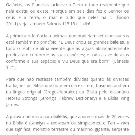
Galáxias, os Planetas inclusive a Terra e tudo realmente que
nela existiu ou existe.
“Porque em seis dias fez o Senhor os
céus e a terra, o mar e tudo que neles há…”. (Êxodo
20:11)
veja também
Salmos 115:15
e
146:6.
A primeira referência a animais que poderiam ser dinossauros
está também no princípio:
“E Deus criou as grandes
baleias
, e
todo o réptil de alma vivente que as águas abundantemente
produziram conforme as suas espécies; e toda a ave de asas
conforme a sua espécie; e viu Deus que era bom”. (Gênesis
1:21).
Para que não restasse também dúvidas quanto às diversas
traduções de Bíblia que hoje em dia existem, busquei também
na língua original (Grego-Hebraico) da Bíblia pelo dicionário
Hebreu Strongs (Strong’s Hebrew Dictionary) e a Bíblia King
James.
A palavra hebraica para
baleias
, que aparece mais de 20 vezes
na Bíblia é (
tanniyn
–
tan-neen’
ou simplesmente
Tan
–
tan
)
que significa: monstro terrestre ou marinho gigante, serpente