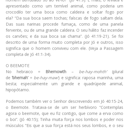
apresentado como um temível animal, como poderia um
crocodilo ter uma boca como caldeira e soltar fogo por
ela?
“Da sua boca saem tochas; faíscas de fogo saltam dela.
Das suas narinas procede fumaça, como de uma panela
fervente, ou de uma grande caldeira. O seu hálito faz incender
os carvões; e da sua boca sai chama”. (Jó 41:19-21)
. Se foi
descrito de uma forma muito completa por Jó e outros, isso
significa que o homem conviveu com ele. (Veja a Passagem
completa de
Jó 41:1-34
).
O BEEMOTE
No hebraico =
Bhemowth
–
be-hay-mohth’
(plural
de
‘bhemah’
=
be-hay-maw’
) e significa: raposa marinha, uma
besta; especialmente um grande e quadrúpede animal,
hipopótamo.
Podemos também ver o Senhor descrevendo em
Jó 40:15-24
,
o Beemote. Tratava-se de um ser herbívoro
“Contemplas
agora o beemote, que eu fiz contigo, que come a erva como
o boi”. (Jó 40:15)
; Tinha muita força nos lombos e poder nos
músculos
“Eis que a sua força está nos seus lombos, e o seu