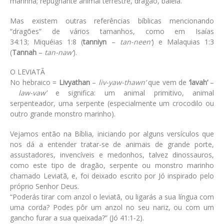
marinha; repugnante animal terrestre, dragão, baleia.
Mas existem outras referências bíblicas mencionando
“dragões” de vários tamanhos, como em
Isaías
34:13
;
Miquéias 1:8
(
tanniyn
–
tan-neen’
) e Malaquias 1:3
(
Tannah
–
tan-naw’
).
O LEVIATÃ
No hebraico =
Livyathan
–
liv-yaw-thawn’
que vem de
‘lavah’
–
law-vaw’
e significa: um animal primitivo, animal
serpenteador, uma serpente (especialmente um crocodilo ou
outro grande monstro marinho).
Vejamos então na Bíblia, iniciando por alguns versículos que
nos dá a entender tratar-se de animais de grande porte,
assustadores, invencíveis e medonhos, talvez dinossauros,
como este tipo de dragão, serpente ou monstro marinho
chamado Leviatã, e, foi deixado escrito por Jó inspirado pelo
próprio Senhor Deus.
“Poderás tirar com anzol o leviatã, ou ligarás a sua língua com
uma corda? Podes pôr um anzol no seu nariz, ou com um
gancho furar a sua queixada?” (Jó 41:1-2)
.