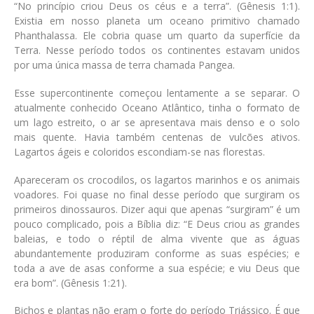
“No princípio criou Deus os céus e a terra”. (Gênesis 1:1)
.
Existia em nosso planeta um oceano primitivo chamado
Phanthalassa. Ele cobria quase um quarto da superfície da
Terra. Nesse período todos os continentes estavam unidos
por uma única massa de terra chamada Pangea.
Esse supercontinente começou lentamente a se separar. O
atualmente conhecido Oceano Atlântico, tinha o formato de
um lago estreito, o ar se apresentava mais denso e o solo
mais quente. Havia também centenas de vulcões ativos.
Lagartos ágeis e coloridos escondiam-se nas florestas.
Apareceram os crocodilos, os lagartos marinhos e os animais
voadores. Foi quase no final desse período que surgiram os
primeiros dinossauros. Dizer aqui que apenas “surgiram” é um
pouco complicado, pois a Bíblia diz:
“E Deus criou as grandes
baleias, e todo o réptil de alma vivente que as águas
abundantemente produziram conforme as suas espécies; e
toda a ave de asas conforme a sua espécie; e viu Deus que
era bom”. (Gênesis 1:21).
Bichos e plantas não eram o forte do período Triássico. É que