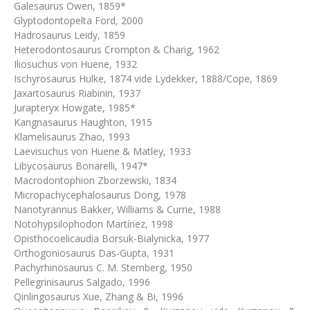
Galesaurus Owen, 1859*
Glyptodontopelta Ford, 2000
Hadrosaurus Leidy, 1859
Heterodontosaurus Crompton & Charig, 1962
Iliosuchus von Huene, 1932
Ischyrosaurus Hulke, 1874 vide Lydekker, 1888/Cope, 1869
Jaxartosaurus Riabinin, 1937
Jurapteryx Howgate, 1985*
Kangnasaurus Haughton, 1915
Klamelisaurus Zhao, 1993
Laevisuchus von Huene & Matley, 1933
Libycosaurus Bonarelli, 1947*
Macrodontophion Zborzewski, 1834
Micropachycephalosaurus Dong, 1978
Nanotyrannus Bakker, Williams & Currie, 1988
Notohypsilophodon Martínez, 1998
Opisthocoelicaudia Borsuk-Bialynicka, 1977
Orthogoniosaurus Das-Gupta, 1931
Pachyrhinosaurus C. M. Sternberg, 1950
Pellegrinisaurus Salgado, 1996
Qinlingosaurus Xue, Zhang & Bi, 1996