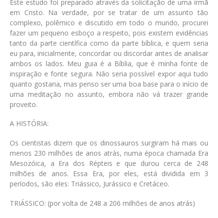
Este estudo foi preparado através da solicitação de uma irmã
em Cristo. Na verdade, por se tratar de um assunto tão
complexo, polêmico e discutido em todo o mundo, procurei
fazer um pequeno esboço a respeito, pois existem evidências
tanto da parte científica como da parte bíblica, e quem seria
eu para, inicialmente, concordar ou discordar antes de analisar
ambos os lados. Meu guia é a Bíblia, que é minha fonte de
inspiração e fonte segura. Não seria possível expor aqui tudo
quanto gostaria, mas penso ser uma boa base para o início de
uma meditação no assunto, embora não vá trazer grande
proveito.
A HISTÓRIA:
Os cientistas dizem que os dinossauros surgiram há mais ou
menos 230 milhões de anos atrás, numa época chamada Era
Mesozóica, a Era dos Répteis e que durou cerca de 248
milhões de anos. Essa Era, por eles, está dividida em 3
períodos, são eles:
Triássico
,
Jurássico
e
Cretáceo
.
TRIÁSSICO
: (
por volta de 248 a 206 milhões de anos atrás
)