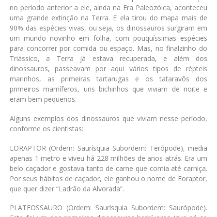
no período anterior a ele, ainda na Era Paleozóica, aconteceu
uma grande extinção na Terra. E ela tirou do mapa mais de
90% das espécies vivas, ou seja, os dinossauros surgiram em
um mundo novinho em folha, com pouquíssimas espécies
para concorrer por comida ou espaço. Mas, no finalzinho do
Triássico, a Terra já estava recuperada, e além dos
dinossauros, passeavam por aqui vários tipos de répteis
marinhos, as primeiras tartarugas e os tataravôs dos
primeiros mamíferos, uns bichinhos que viviam de noite e
eram bem pequenos.
Alguns exemplos dos dinossauros que viviam nesse período,
conforme os cientistas:
EORAPTOR
(Ordem: Saurísquia Subordem: Terópode)
, media
apenas 1 metro e viveu há 228 milhões de anos atrás. Era um
belo caçador e gostava tanto de carne que comia até carniça.
Por seus hábitos de caçador, ele ganhou o nome de Eoraptor,
que quer dizer “Ladrão da Alvorada”.
PLATEOSSAURO
(Ordem: Saurísquia Subordem: Saurópode)
.