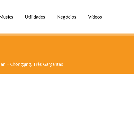
Musics
Utilidades
Negócios
Vídeos
han – Chongqing, Três Gargantas