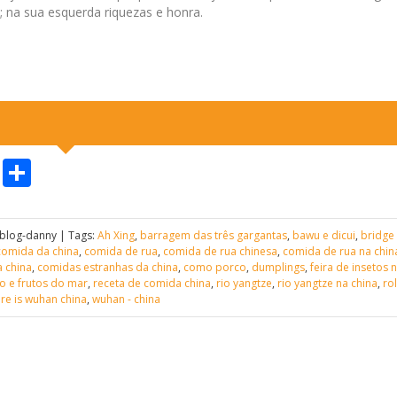
; na sua esquerda riquezas e honra.
n
age
ogger
Telegram
Share
blog-danny | Tags:
Ah Xing
,
barragem das três gargantas
,
bawu e dicui
,
bridge
comida da china
,
comida de rua
,
comida de rua chinesa
,
comida de rua na chin
 china
,
comidas estranhas da china
,
como porco
,
dumplings
,
feira de insetos 
o e frutos do mar
,
receta de comida china
,
rio yangtze
,
rio yangtze na china
,
ro
re is wuhan china
,
wuhan - china