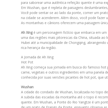
para saborear uma autêntica refeição quente é uma ex
Em Wushan, que é repleta de paisagens deslumbrantes,
Você pode sentar-se ao lado da ponte, comer um prato
na cidade se acenderem. Além disso, você pode fazer u
As montanhas e cânions oferecem uma paisagem única
Ah Xing
é um personagem fictício que embarca em um f
uma das regiões mais pitorescas da China, situada ao l
Hubei até a municipalidade de Chongqing, abrangendo um
rica herança da região.
A Jornada de Ah Xing
Hot Pot
Ah Xing começa sua jornada em busca do famoso hot pot
carne, vegetais e outros ingredientes em uma panela d
conhecida por suas versões picantes de hot pot, que u
Wushan
A cidade do condado de Wushan, localizada no topo 
A subida das escadas da montanha até o topo é recom
quente. Em Wushan, a Ponte do Rio Yangtze é um ponto 
de um prato de Frango da Ponte, enquanto observa as 