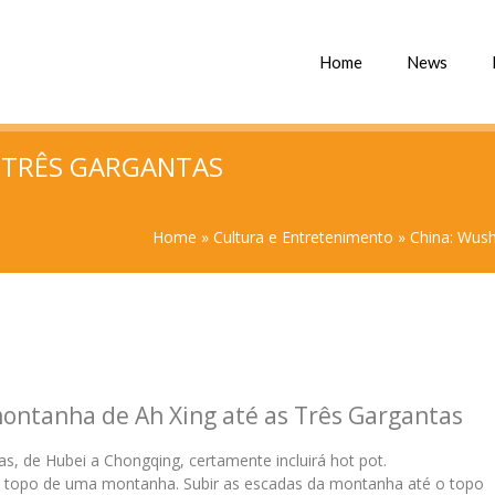
Home
News
 TRÊS GARGANTAS
Home
»
Cultura e Entretenimento
»
China: Wus
ontanha de Ah Xing até as Três Gargantas
s, de Hubei a Chongqing, certamente incluirá hot pot.
no topo de uma montanha. Subir as escadas da montanha até o topo