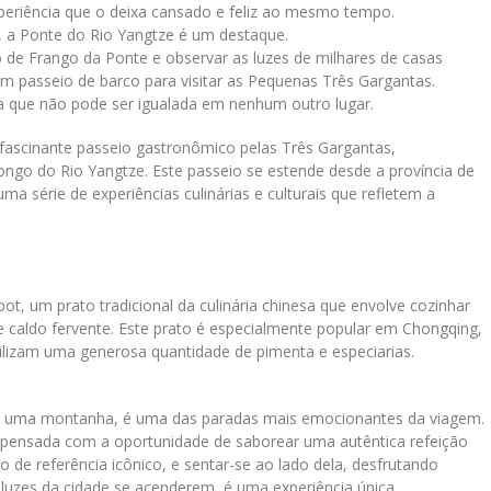
periência que o deixa cansado e feliz ao mesmo tempo.
 a Ponte do Rio Yangtze é um destaque.
 de Frango da Ponte e observar as luzes de milhares de casas
m passeio de barco para visitar as Pequenas Três Gargantas.
 que não pode ser igualada em nenhum outro lugar.
ascinante passeio gastronômico pelas Três Gargantas,
ongo do Rio Yangtze. Este passeio se estende desde a província de
a série de experiências culinárias e culturais que refletem a
, um prato tradicional da culinária chinesa que envolve cozinhar
e caldo fervente. Este prato é especialmente popular em Chongqing,
tilizam uma generosa quantidade de pimenta e especiarias.
de uma montanha, é uma das paradas mais emocionantes da viagem.
pensada com a oportunidade de saborear uma autêntica refeição
de referência icônico, e sentar-se ao lado dela, desfrutando
luzes da cidade se acenderem, é uma experiência única.