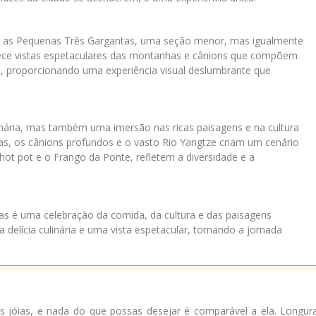
r as Pequenas Três Gargantas, uma seção menor, mas igualmente
rece vistas espetaculares das montanhas e cânions que compõem
l, proporcionando uma experiência visual deslumbrante que
nária, mas também uma imersão nas ricas paisagens e na cultura
s, os cânions profundos e o vasto Rio Yangtze criam um cenário
o hot pot e o Frango da Ponte, refletem a diversidade e a
as é uma celebração da comida, da cultura e das paisagens
elícia culinária e uma vista espetacular, tornando a jornada
s jóias, e nada do que possas desejar é comparável a ela. Longur