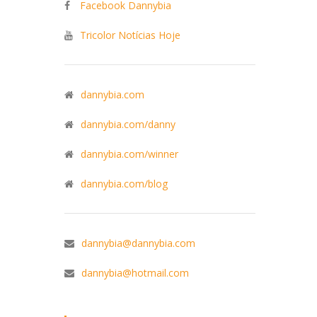
Facebook Dannybia
Tricolor Notícias Hoje
dannybia.com
dannybia.com/danny
dannybia.com/winner
dannybia.com/blog
dannybia@dannybia.com
dannybia@hotmail.com