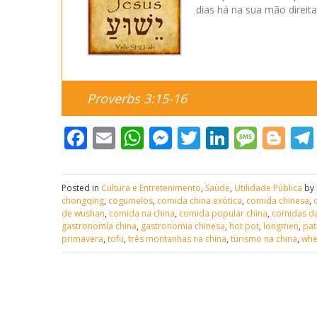
dias há na sua mão direita
Proverbs 3:15-16
Facebook
Email
WhatsApp
Messenger
Twitter
LinkedI
Mess
Bl
Posted in
Cultura e Entretenimento
,
Saúde
,
Utilidade Pública
by 
chongqing
,
cogumelos
,
comida china exótica
,
comida chinesa
,
de wushan
,
comida na china
,
comida popular china
,
comidas da
gastronomía china
,
gastronomia chinesa
,
hot pot
,
longmen
,
pat
primavera
,
tofu
,
três montanhas na china
,
turismo na china
,
whe