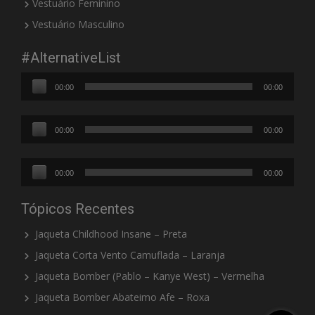
Vestuário Feminino
Vestuário Masculino
#AlternativeList
Tocador
00:00
00:00
de
áudio
Tocador
00:00
00:00
de
áudio
Tocador
00:00
00:00
de
áudio
Tópicos Recentes
Jaqueta Childhood Insane – Preta
Jaqueta Corta Vento Camuflada – Laranja
Jaqueta Bomber (Pablo – Kanye West) – Vermelha
Jaqueta Bomber Abateimo Afe – Roxa