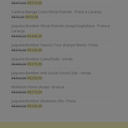
R$
410,00
R$
379,99
Camisa Manga Curta Vlone Friends - Preta e Laranja
R$
75,00
R$
59,99
Jaqueta Bomber Vlone Friends (Asap) Duplaface - Preta e
Laranja
R$
490,00
R$
449,99
Jaqueta Bomber Yeezus Tour (Kanye West) - Preta
R$
370,00
R$
349,99
Jaqueta Bomber Camuflada - Verde
R$
400,00
R$
379,99
Jaqueta Bomber Anti Social Social Club - Verde
R$
350,00
R$
299,99
Moletom Vlone (Asap) - Branca
R$
300,00
R$
279,99
Jaqueta Bomber Abateimo Afe - Preta
R$
430,00
R$
399,99