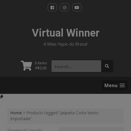
Skip
to
content
Virtual Winner
A Mais Hype do Braza!
Search
0 items
for:
R$
0,00
Menu
Home
Products tagged “Jaqueta Corta Vento
Importada”
Showing all 2 results