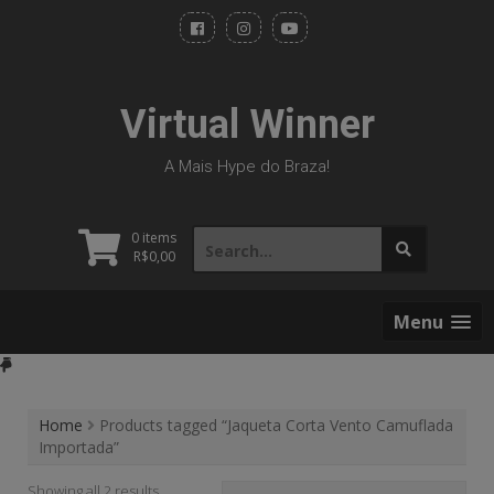
Skip
to
content
Virtual Winner
A Mais Hype do Braza!
Search
0 items
for:
R$
0,00
Menu
Home
Products tagged “Jaqueta Corta Vento Camuflada
Importada”
Showing all 2 results