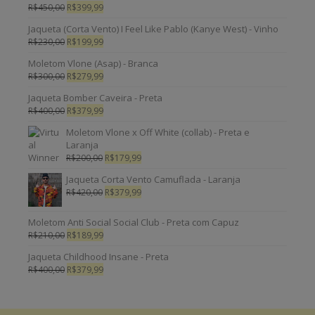
R$
450,00
R$
399,99
Jaqueta (Corta Vento) I Feel Like Pablo (Kanye West) - Vinho
R$
230,00
R$
199,99
Moletom Vlone (Asap) - Branca
R$
300,00
R$
279,99
Jaqueta Bomber Caveira - Preta
R$
400,00
R$
379,99
Moletom Vlone x Off White (collab) - Preta e
Laranja
R$
200,00
R$
179,99
Jaqueta Corta Vento Camuflada - Laranja
R$
420,00
R$
379,99
Moletom Anti Social Social Club - Preta com Capuz
R$
210,00
R$
189,99
Jaqueta Childhood Insane - Preta
R$
400,00
R$
379,99